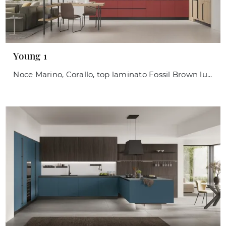
Young 1
Noce Marino, Corallo, top laminato Fossil Brown lucido si incontrano in cucina con le loro diverse matericità e caratteristiche.