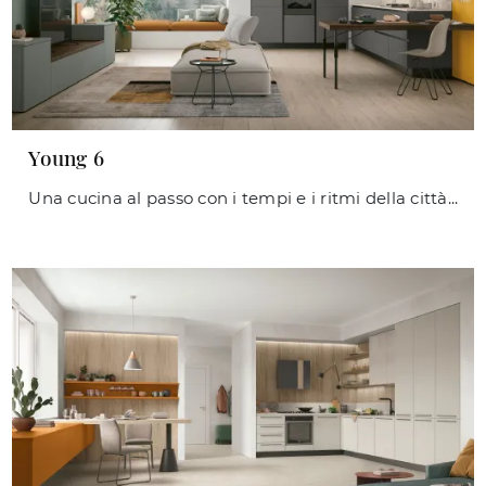
Young 6
Una cucina al passo con i tempi e i ritmi della città, in cui anche lo smart working trova il suo spazio dedicato. Basalto, Giada, Topazio, Pietra ...