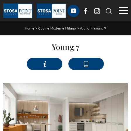
>
>
>
Home
Cucine Moderne Milano
Young
Young 7
Young 7