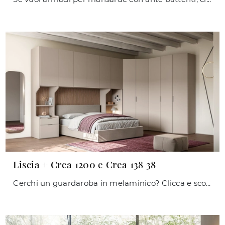
Liscia + Crea 1200 e Crea 138 38
Cerchi un guardaroba in melaminico? Clicca e scopri armadiature ad angolo con ante battenti di Orme.