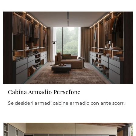
Cabina Armadio Persefone
Se desideri armadi cabine armadio con ante scorrevoli, clicca e scopri l'armadio Cabina Armadio Persefone di Giessegi in laccato opaco.