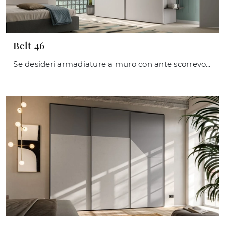
Belt 46
Se desideri armadiature a muro con ante scorrevoli, clicca e scopri l'armadio Belt 46 di Orme in melaminico.