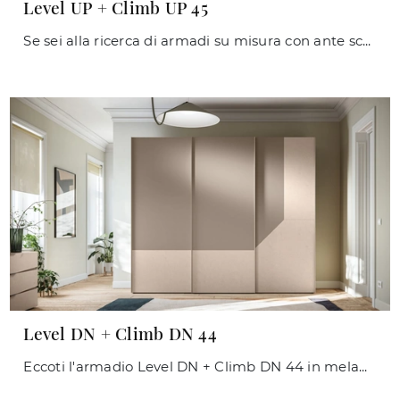
Level UP + Climb UP 45
Se sei alla ricerca di armadi su misura con ante scorrevoli, clicca e scopri l'armadio Level UP + Climb UP 45 di Orme in melaminico.
Level DN + Climb DN 44
Eccoti l'armadio Level DN + Climb DN 44 in melaminico di Orme! Un ricco catalogo di armadi a muro con ante scorrevoli.