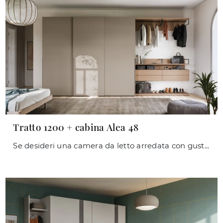
Tratto 1200 + cabina Alea 48
Se desideri una camera da letto arredata con gusto, scegli l'armadio Tratto 1200 + cabina Alea 48 con ante scorrevoli di Orme!