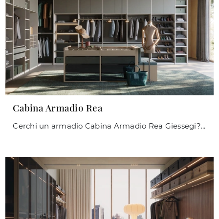
Cabina Armadio Rea
Cerchi un armadio Cabina Armadio Rea Giessegi? Clicca subito! Gli armadi cabine armadio con ante battenti ti attendono.