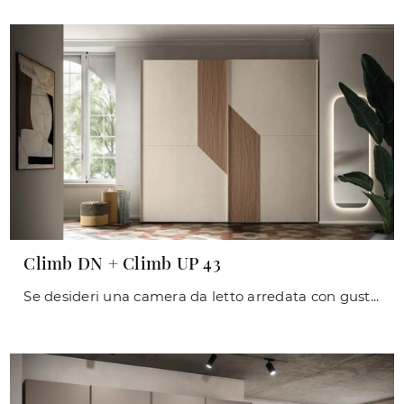
Climb DN + Climb UP 43
Se desideri una camera da letto arredata con gusto, scegli l'armadio Climb DN + Climb UP 43 con ante scorrevoli di Orme!