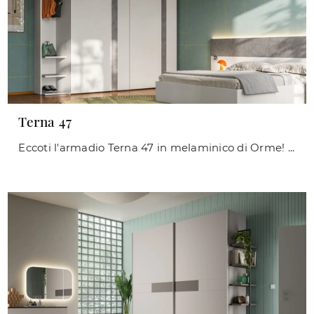
Terna 47
Eccoti l'armadio Terna 47 in melaminico di Orme! Una ricca gamma di armadi a muro con ante scorrevoli.