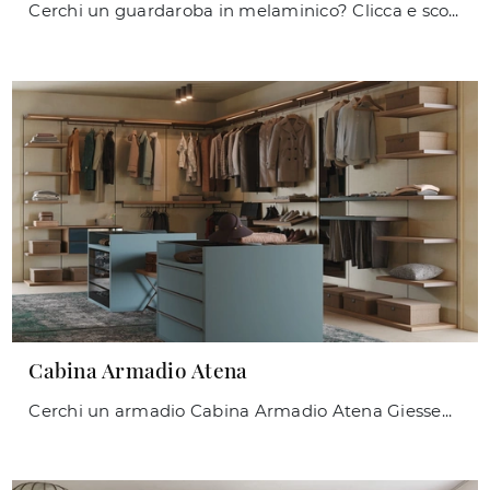
Cerchi un guardaroba in melaminico? Clicca e scopri armadi cabine armadio con ante scorrevoli di Giessegi.
Cabina Armadio Atena
Cerchi un armadio Cabina Armadio Atena Giessegi? Clicca subito! Gli armadi cabine armadio con ante battenti ti attendono.