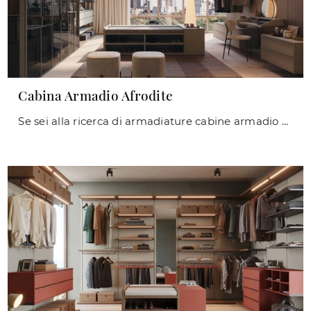
Cabina Armadio Afrodite
Se sei alla ricerca di armadiature cabine armadio con ante scorrevoli, clicca e scopri l'armadio Cabina Armadio Afrodite di Giessegi in melaminico.