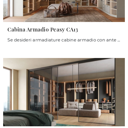
Cabina Armadio Peasy CA13
Se desideri armadiature cabine armadio con ante scorrevoli, clicca e scopri l'armadio Cabina Armadio Peasy CA13 di Giessegi in melaminico.