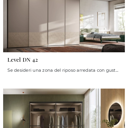
Level DN 42
Se desideri una zona del riposo arredata con gusto, scegli l'armadio Level DN 42 con ante scorrevoli di Orme!