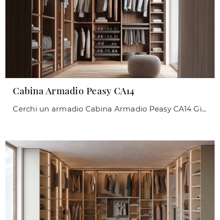
Cabina Armadio Peasy CA14
Cerchi un armadio Cabina Armadio Peasy CA14 Giessegi? Clicca subito! Gli armadi cabine armadio con ante scorrevoli ti attendono.