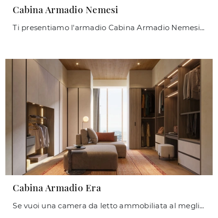
Cabina Armadio Nemesi
Ti presentiamo l'armadio Cabina Armadio Nemesi in melaminico di Giessegi! Una ricca gamma di armadi cabine armadio con ante scorrevoli.
Cabina Armadio Era
Se vuoi una camera da letto ammobiliata al meglio, scegli l'armadio Cabina Armadio Era con ante battenti di Giessegi!