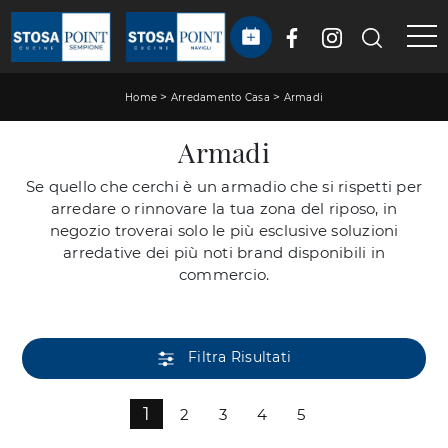
>
>
Home
Arredamento Casa
Armadi
Armadi
Se quello che cerchi è un armadio che si rispetti per
arredare o rinnovare la tua zona del riposo, in
negozio troverai solo le più esclusive soluzioni
arredative dei più noti brand disponibili in
commercio.
Filtra Risultati
1
2
3
4
5