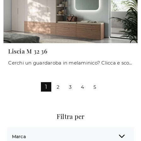
Liscia M 32 36
Cerchi un guardaroba in melaminico? Clicca e scopri armadi a muro con ante battenti di Orme.
1
2
3
4
5
Filtra per
Marca