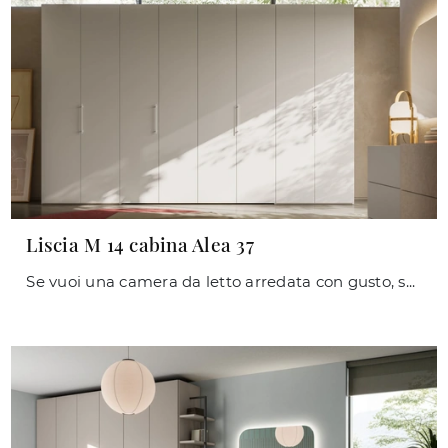
Liscia M 14 cabina Alea 37
Se vuoi una camera da letto arredata con gusto, scegli l'armadio Liscia M 14 cabina Alea 37 con ante battenti di Orme!