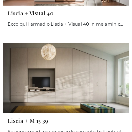
Liscia + Visual 40
Ecco qui l'armadio Liscia + Visual 40 in melaminico di Orme! Una ricca gamma di armadi a muro con ante scorrevoli.
Liscia + M 15 39
Se vuoi armadi per mansarde con ante battenti, clicca e scopri l'armadio Liscia + M 15 39 di Orme in melaminico.