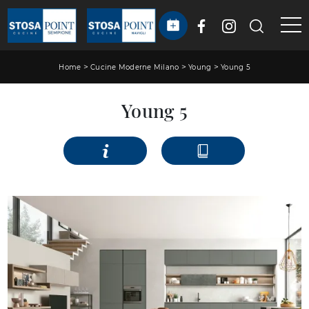
>
>
>
Home
Cucine Moderne Milano
Young
Young 5
Young 5