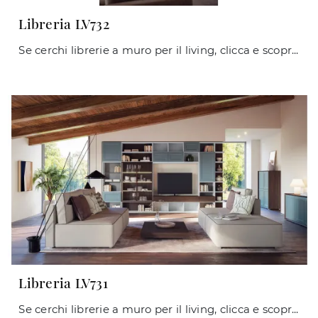
Libreria LV732
Se cerchi librerie a muro per il living, clicca e scopri le nostre soluzioni moderne: il modello Libreria LV732 Giessegi ti aspetta!
Libreria LV731
Se cerchi librerie a muro per il living, clicca e scopri le nostre soluzioni classiche: il modello Libreria LV731 Giessegi ti sta aspettando!