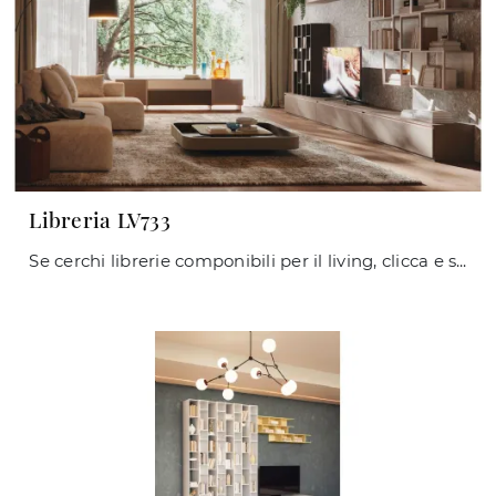
Libreria LV733
Se cerchi librerie componibili per il living, clicca e scopri le nostre soluzioni moderne: il modello Libreria LV733 Giessegi ti aspetta!