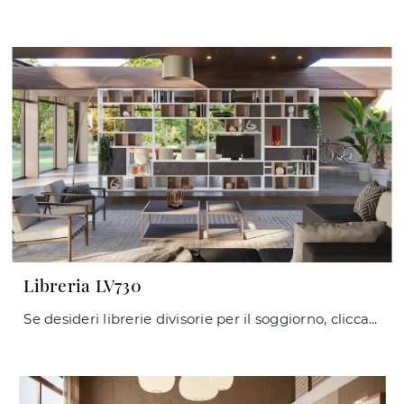
Libreria LV730
Se desideri librerie divisorie per il soggiorno, clicca e scopri le nostre soluzioni moderne: il modello Libreria LV730 Giessegi ti sta aspettando!