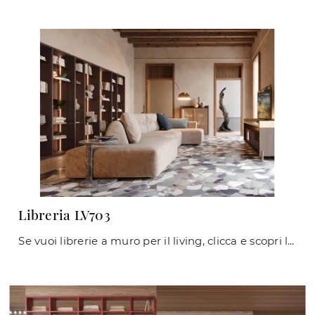
Libreria LV703
Se vuoi librerie a muro per il living, clicca e scopri le nostre soluzioni moderne: il modello Libreria LV703 Giessegi ti aspetta!