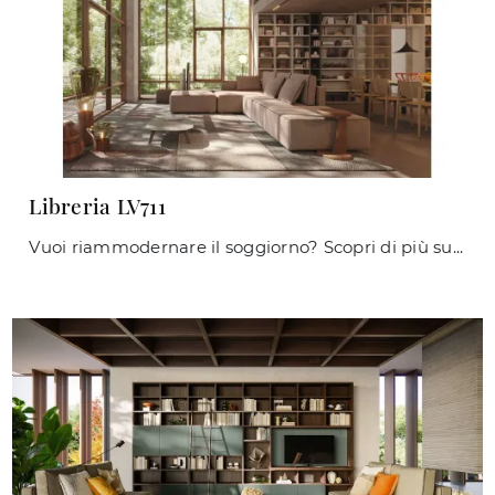
Libreria LV711
Vuoi riammodernare il soggiorno? Scopri di più sulle librerie moderne componibili e arreda i tuoi spazi con il modello Libreria LV711.