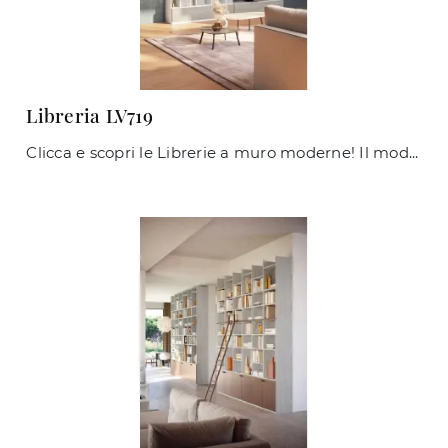
Libreria LV719
Clicca e scopri le Librerie a muro moderne! Il modello Libreria LV719 Giessegi saprà ultimare un living operativo e pratico.