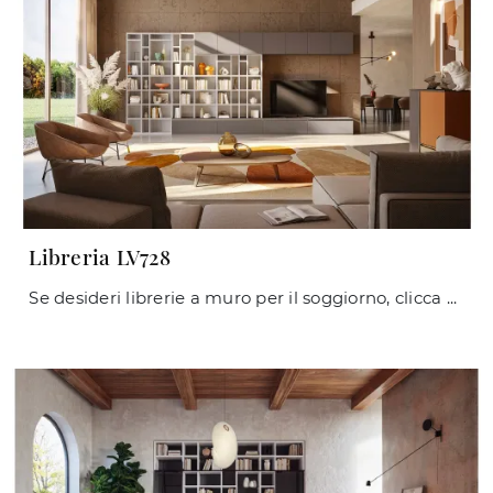
Libreria LV728
Se desideri librerie a muro per il soggiorno, clicca e scopri le nostre soluzioni moderne: il modello Libreria LV728 Giessegi ti sta aspettando!