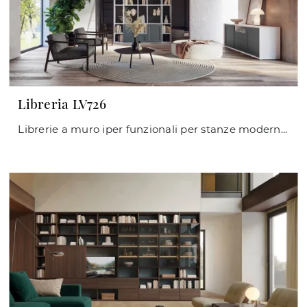
Libreria LV726
Librerie a muro iper funzionali per stanze moderne: scopri di più sul modello Libreria LV726 dell'azienda Giessegi!