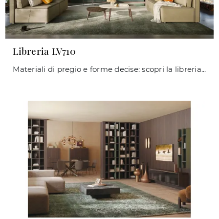
Libreria LV710
Materiali di pregio e forme decise: scopri la libreria Libreria LV710 di Giessegi tra le più esclusive Librerie moderne a muro.