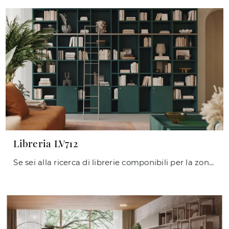
Libreria LV712
Se sei alla ricerca di librerie componibili per la zona giorno, clicca e scopri le nostre soluzioni moderne: il modello Libreria LV712 Giessegi ti ...