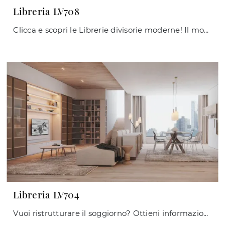
Libreria LV708
Clicca e scopri le Librerie divisorie moderne! Il modello Libreria LV708 Giessegi saprà ultimare un living dinamico e operativo.
Libreria LV704
Vuoi ristrutturare il soggiorno? Ottieni informazioni sulle librerie moderne a muro e arreda i tuoi locali con il modello Libreria LV704.