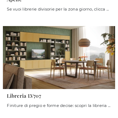
Se vuoi librerie divisorie per la zona giorno, clicca e scopri le nostre soluzioni design: il modello Apelle Midj ti sta aspettando!
Libreria LV707
Finiture di pregio e forme decise: scopri la libreria Libreria LV707 di Giessegi tra le più originali Librerie moderne a muro.