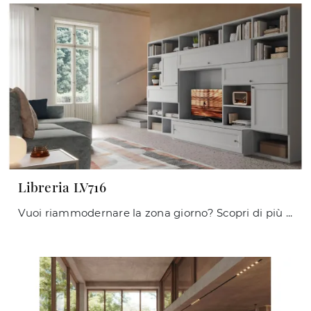
Libreria LV716
Vuoi riammodernare la zona giorno? Scopri di più sulle librerie classiche a muro e arreda i tuoi spazi con il modello Libreria LV716.