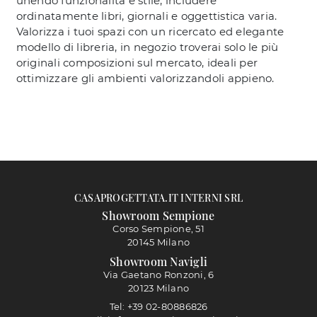
unendo funzionalità e stile, includere
ordinatamente libri, giornali e oggettistica varia.
Valorizza i tuoi spazi con un ricercato ed elegante
modello di libreria, in negozio troverai solo le più
originali composizioni sul mercato, ideali per
ottimizzare gli ambienti valorizzandoli appieno.
CASAPROGETTATA.IT INTERNI SRL
Showroom Sempione
Corso Sempione, 51
20145 Milano
Showroom Navigli
Via Gaetano Ronzoni, 6
20123 Milano
Tel: +39 02-80886826