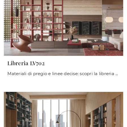
Libreria LV702
Materiali di pregio e linee decise: scopri la libreria Libreria LV702 di Giessegi tra le più originali Librerie moderne divisorie.