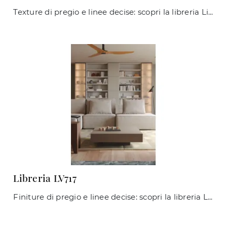
Texture di pregio e linee decise: scopri la libreria Libreria LV722 di Giessegi tra le più belle Librerie moderne a muro.
Libreria LV717
Finiture di pregio e linee decise: scopri la libreria Libreria LV717 di Giessegi tra le più belle Librerie moderne a muro.