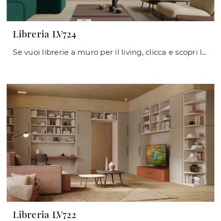
Libreria LV724
Se vuoi librerie a muro per il living, clicca e scopri le nostre soluzioni moderne: il modello Libreria LV724 Giessegi ti aspetta!
Libreria LV722