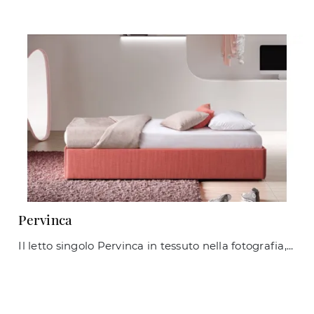
Pervinca
Il letto singolo Pervinca in tessuto nella fotografia, tra i modelli con letto estraibile moderni di Le Comfort, è pensato per garantire il sonno più ...