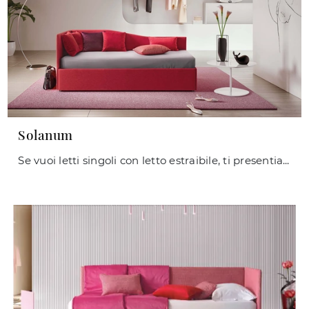
Solanum
Se vuoi letti singoli con letto estraibile, ti presentiamo il modello Solanum in tessuto per arricchire la cameretta.