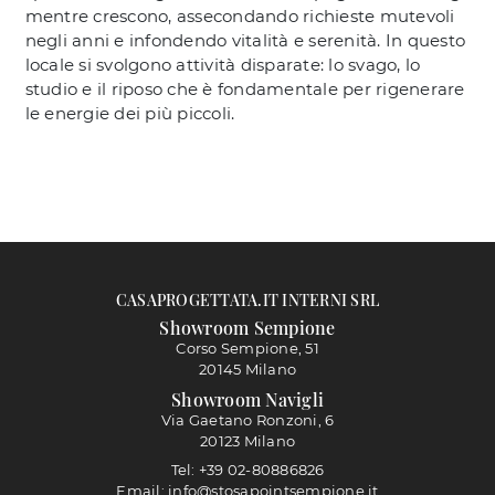
mentre crescono, assecondando richieste mutevoli
negli anni e infondendo vitalità e serenità. In questo
locale si svolgono attività disparate: lo svago, lo
studio e il riposo che è fondamentale per rigenerare
le energie dei più piccoli.
CASAPROGETTATA.IT INTERNI SRL
Showroom Sempione
Corso Sempione, 51
20145 Milano
Showroom Navigli
Via Gaetano Ronzoni, 6
20123 Milano
Tel: +39 02-80886826
Email: info@stosapointsempione.it