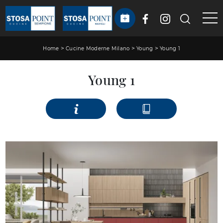
>
>
>
Home
Cucine Moderne Milano
Young
Young 1
Young 1