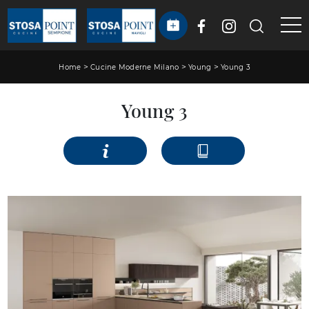
>
>
>
Home
Cucine Moderne Milano
Young
Young 3
Young 3