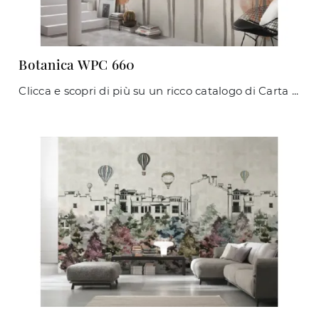
Botanica WPC 660
Clicca e scopri di più su un ricco catalogo di Carta da parati vinilica moderna: il modello Botanica WPC 660 di Caos Creativo by Rossi&Co ti attende!