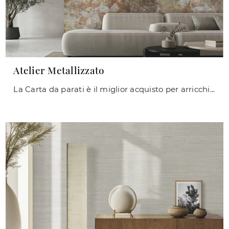
Atelier Metallizzato
La Carta da parati è il miglior acquisto per arricchire i tuoi interni! Ultima un'ambientazione design con il modello Atelier Metallizzato di Caos ...