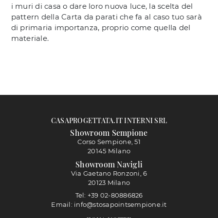
i muri di casa o dare loro nuova luce, la scelta del
pattern della Carta da parati che fa al caso tuo sarà
di primaria importanza, proprio come quella del
materiale.
CASAPROGETTATA.IT INTERNI SRL
Showroom Sempione
Corso Sempione, 51
20145 Milano
Showroom Navigli
Via Gaetano Ronzoni, 6
20123 Milano
Tel: +39 02-80886826
Email: info@stosapointsempione.it