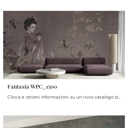
Fantasia WPC_1500
Clicca e ottieni informazioni su un ricco catalogo di Carta da parati vinilica classica: il modello Fantasia WPC_1500 di Caos Creativo by Rossi&Co ti ...