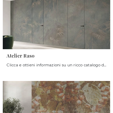
Atelier Raso
Clicca e ottieni informazioni su un ricco catalogo di Carta da parati in TNT classica: il modello Atelier Raso di Caos Creativo by Rossi&Co ti ...