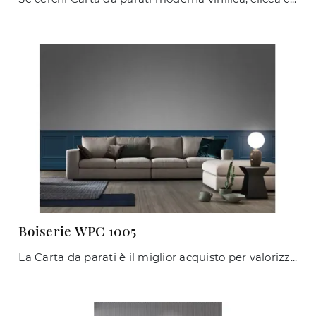
Boiserie WPC 1005
La Carta da parati è il miglior acquisto per valorizzare i tuoi interni! Ultima un'atmosfera classica con il modello Boiserie WPC 1005 di Caos ...