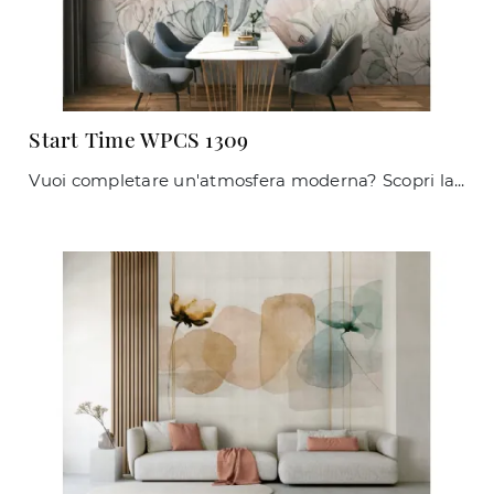
Start Time WPCS 1309
Vuoi completare un'atmosfera moderna? Scopri la Carta da parati vinilica di Caos Creativo by Rossi&Co: il modello Start Time WPCS 1309 ti sta ...