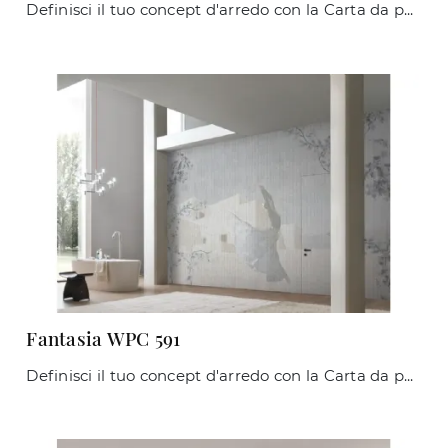
Definisci il tuo concept d'arredo con la Carta da parati in TNT: se cerchi una soluzione moderna, Atelier Polvere di Quarzo fa per te.
Fantasia WPC 591
Definisci il tuo concept d'arredo con la Carta da parati vinilica: se cerchi una soluzione moderna, Fantasia WPC 591 fa per te.