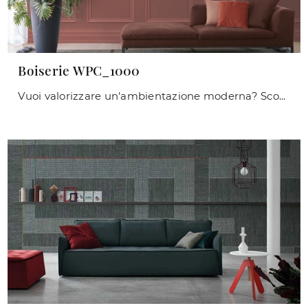
Boiserie WPC_1000
Vuoi valorizzare un'ambientazione moderna? Scopri la Carta da parati vinilica di Caos Creativo by Rossi&Co: il modello Boiserie WPC_1000 ti attende!