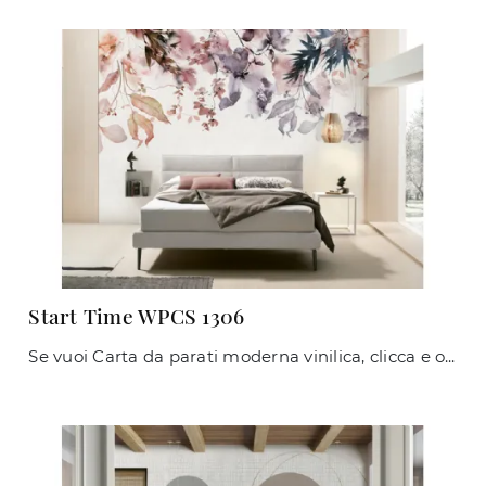
Start Time WPCS 1306
Se vuoi Carta da parati moderna vinilica, clicca e ottieni informazioni sulle diverse soluzioni di Caos Creativo by Rossi&Co come il modello Start ...