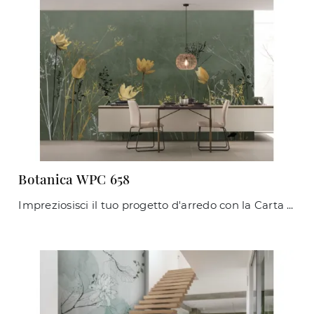
Botanica WPC 658
Impreziosisci il tuo progetto d'arredo con la Carta da parati vinilica: se desideri una soluzione moderna, Botanica WPC 658 fa al caso tuo.