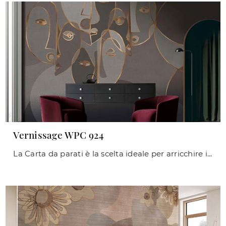
Vernissage WPC 924
La Carta da parati è la scelta ideale per arricchire i tuoi interni! Ultima un'ambientazione design con il modello Vernissage WPC 924 di Caos ...