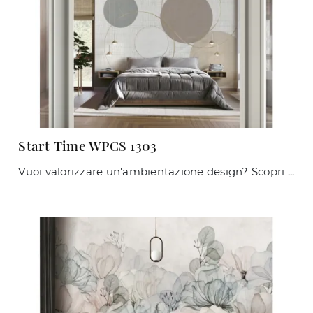
Start Time WPCS 1303
Vuoi valorizzare un'ambientazione design? Scopri la Carta da parati vinilica di Caos Creativo by Rossi&Co: il modello Start Time WPCS 1303 ti aspetta!