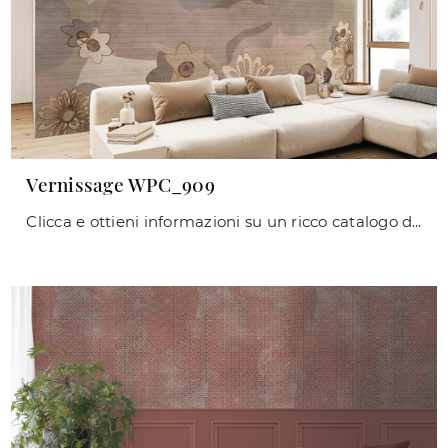
Vernissage WPC_909
Clicca e ottieni informazioni su un ricco catalogo di Carta da parati vinilica moderna: il modello Vernissage WPC_909 di Caos Creativo by Rossi&Co ti ...