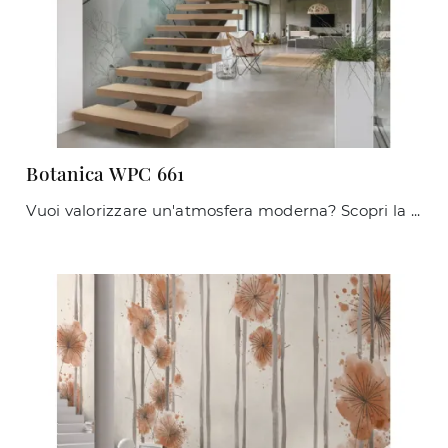
Botanica WPC 661
Vuoi valorizzare un'atmosfera moderna? Scopri la Carta da parati vinilica di Caos Creativo by Rossi&Co: il modello Botanica WPC 661 ti attende!