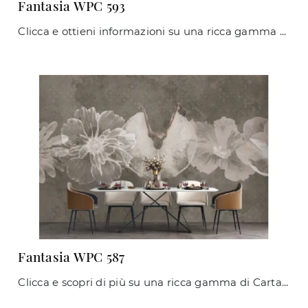
Fantasia WPC 593
Clicca e ottieni informazioni su una ricca gamma di Carta da parati vinilica moderna: il modello Fantasia WPC 593 di Caos Creativo by Rossi&Co ti ...
Fantasia WPC 587
Clicca e scopri di più su una ricca gamma di Carta da parati vinilica moderna: il modello Fantasia WPC 587 di Caos Creativo by Rossi&Co ti aspetta!