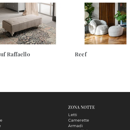
uf Raffaello
Reef
ZONA NOTTE
Letti
ne
Camerette
e
Armadi