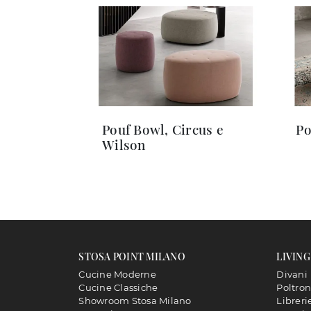
Pouf Bowl, Circus e
Po
Wilson
STOSA POINT MILANO
LIVING
Cucine Moderne
Divani
Cucine Classiche
Poltro
Showroom Stosa Milano
Libreri