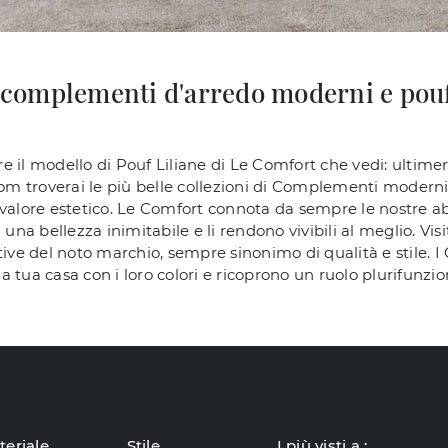
di complementi d'arredo moderni e pou
e il modello di Pouf Liliane di Le Comfort che vedi: ultim
room troverai le più belle collezioni di Complementi mode
 valore estetico. Le Comfort connota da sempre le nostre ab
 una bellezza inimitabile e li rendono vivibili al meglio. Vi
tive del noto marchio, sempre sinonimo di qualità e stile. I
la tua casa con i loro colori e ricoprono un ruolo plurifunzio
teriale
Stile
I più visti a :