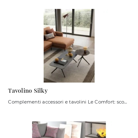
Tavolino Silky
Complementi accessori e tavolini Le Comfort: scopri come arricchire i tuoi spazi moderni con il modello Tavolino Silky.