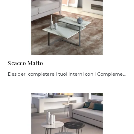
Scacco Matto
Desideri completare i tuoi interni con i Complementi Maconi? Ti presentiamo diversi modelli di tavolini in gres come Scacco Matto.