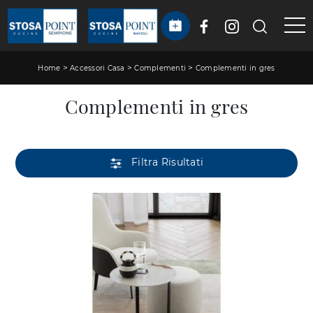
>
>
>
Home
Accessori Casa
Complementi
Complementi in gres
Complementi in gres
Filtra Risultati