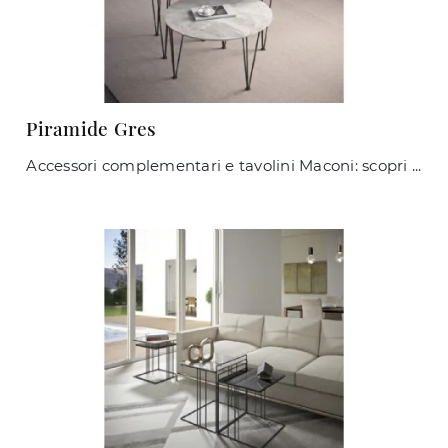
Piramide Gres
Accessori complementari e tavolini Maconi: scopri come arricchire i tuoi spazi moderni con il modello Piramide Gres.