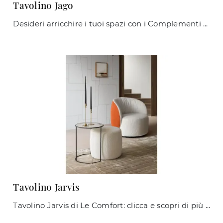
Tavolino Jago
Desideri arricchire i tuoi spazi con i Complementi Le Comfort? Eccoti diversi modelli di tavolini in gres come Tavolino Jago.
Tavolino Jarvis
Tavolino Jarvis di Le Comfort: clicca e scopri di più sui Complementi e tavolini moderni in gres del rinomato brand!