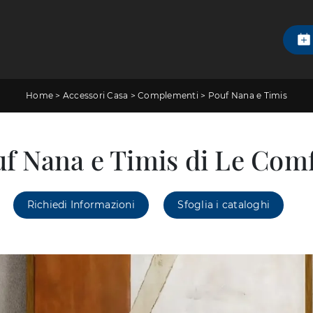
Home
>
Accessori Casa
>
Complementi
>
Pouf Nana e Timis
f Nana e Timis di Le Com
Richiedi Informazioni
Sfoglia i cataloghi