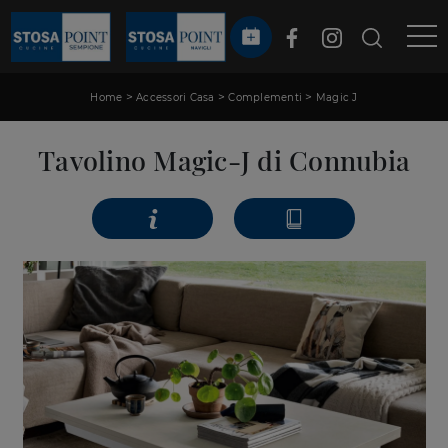
>
>
>
Home
Accessori Casa
Complementi
Magic J
Tavolino Magic-J di Connubia