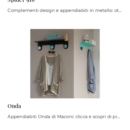
Complementi design e appendiabiti in metallo: ottieni informazioni sul modello Spider 916 di Maconi e potrai completare i tuoi interni.
Onda
Appendiabiti Onda di Maconi: clicca e scopri di più sui Complementi e appendiabiti moderni in metallo del noto e rinomato brand!