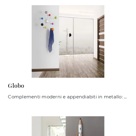
Globo
Complementi moderni e appendiabiti in metallo: scopri di più sul modello Globo di Maconi e potrai arricchire i tuoi interni.