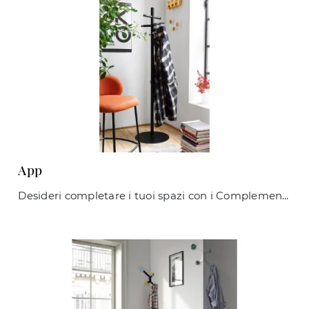
App
Desideri completare i tuoi spazi con i Complementi Connubia? Eccoti molteplici modelli di appendiabiti in legno come App.