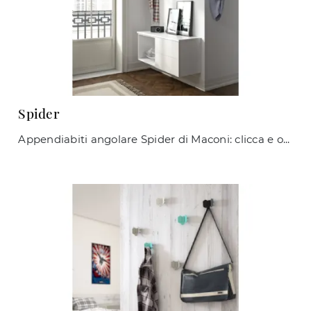
Spider
Appendiabiti angolare Spider di Maconi: clicca e ottieni informazioni sui Complementi e appendiabiti design in metallo del noto e conosciuto brand!