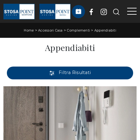
>
>
>
Home
Accessori Casa
Complementi
Appendiabiti
Appendiabiti
Filtra Risultati