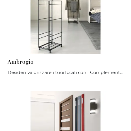
Ambrogio
Desideri valorizzare i tuoi locali con i Complementi Maconi? Eccoti diversi modelli di appendiabiti in metallo come Ambrogio.