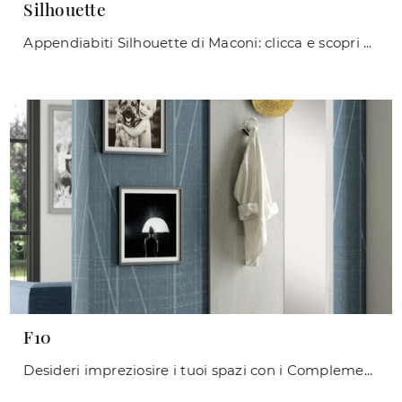
Silhouette
Appendiabiti Silhouette di Maconi: clicca e scopri di più sui Complementi e appendiabiti moderni in metallo del noto e conosciuto brand!
F10
Desideri impreziosire i tuoi spazi con i Complementi Maconi? Eccoti diversi modelli di appendiabiti in melaminico come F10.