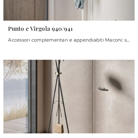
Punto e Virgola 940/941
Accessori complementari e appendiabiti Maconi: scopri come completare i tuoi locali moderni con il modello Punto e Virgola 940/941.