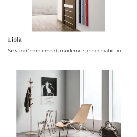
Liolà
Se vuoi Complementi moderni e appendiabiti in melaminico scopri di più sul modello Liolà del brand Maconi.