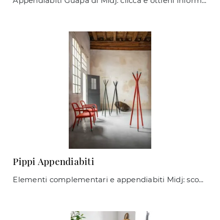
Appendiabiti Guapa di Midj: clicca e ottieni informazioni sui Complementi e appendiabiti design in metallo del noto e rinomato brand!
Pippi Appendiabiti
Elementi complementari e appendiabiti Midj: scopri come completare i tuoi spazi design con il modello Pippi Appendiabiti.