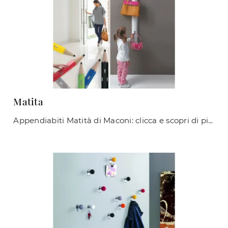
Matita
Appendiabiti Matità di Maconi: clicca e scopri di più sui Complementi e appendiabiti design in legno del rinomato marchio!