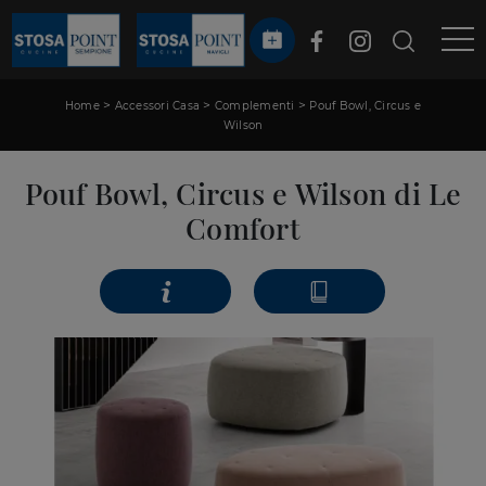
>
>
>
Home
Accessori Casa
Complementi
Pouf Bowl, Circus e
Wilson
Pouf Bowl, Circus e Wilson di Le
Comfort