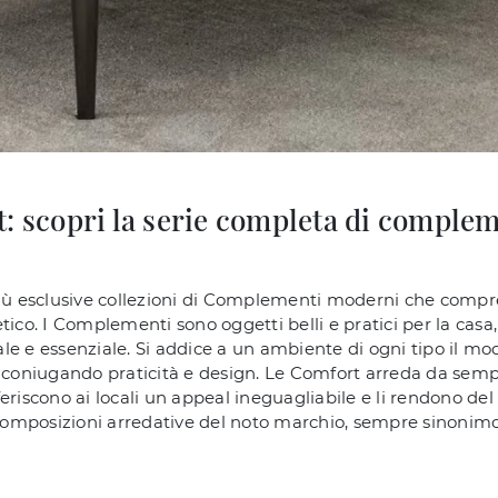
t: scopri la serie completa di comple
 più esclusive collezioni di Complementi moderni che comp
ico. I Complementi sono oggetti belli e pratici per la casa,
e e essenziale. Si addice a un ambiente di ogni tipo il mo
a coniugando praticità e design. Le Comfort arreda da sempr
iscono ai locali un appeal ineguagliabile e li rendono del tut
 composizioni arredative del noto marchio, sempre sinonimo 