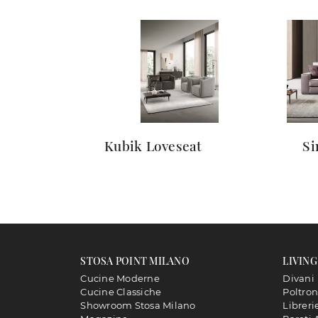
Kubik Loveseat
S
STOSA POINT MILANO
LIVING
Cucine Moderne
Divani
Cucine Classiche
Poltro
Showroom Stosa Milano
Libreri