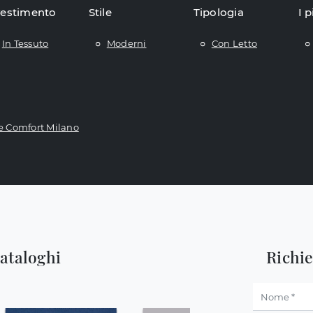
vestimento
Stile
Tipologia
I p
In Tessuto
Moderni
Con Letto
e Comfort Milano
cataloghi
Richi