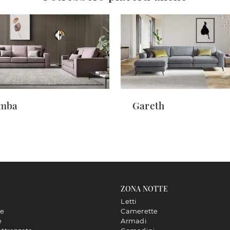
imba
Gareth
ZONA NOTTE
Letti
ne
Camerette
e
Armadi