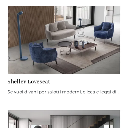
Shelley Loveseat
Se vuoi divani per salotti moderni, clicca e leggi di più sul modello Shelley Loveseat in tessuto della firma Le Comfort.