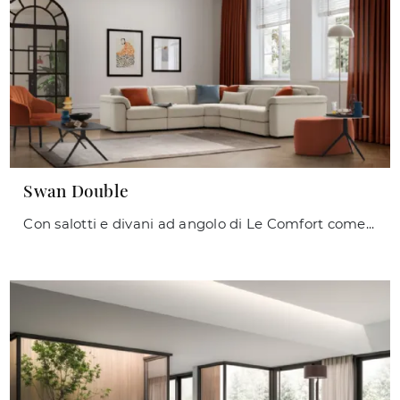
Swan Double
Con salotti e divani ad angolo di Le Comfort come il modello Swan Double in tessuto, potrai completare il tuo progetto d'arredo.