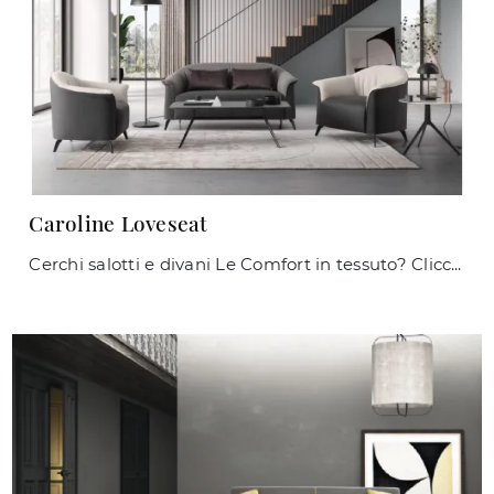
Caroline Loveseat
Cerchi salotti e divani Le Comfort in tessuto? Clicca e ottieni informazioni sul modello Caroline Loveseat per spazi moderni.