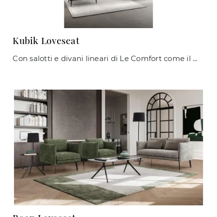
Kubik Loveseat
Con salotti e divani lineari di Le Comfort come il modello Kubik Loveseat in tessuto, potrai completare il tuo progetto d'arredo.