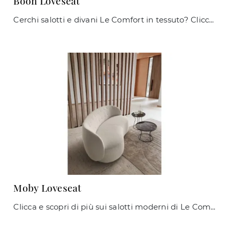
Boon Loveseat
Cerchi salotti e divani Le Comfort in tessuto? Clicca e scopri di più sul modello Boon Loveseat per spazi moderni.
Moby Loveseat
Clicca e scopri di più sui salotti moderni di Le Comfort! Vari modelli di divani, come Moby Loveseat, ti attendono.