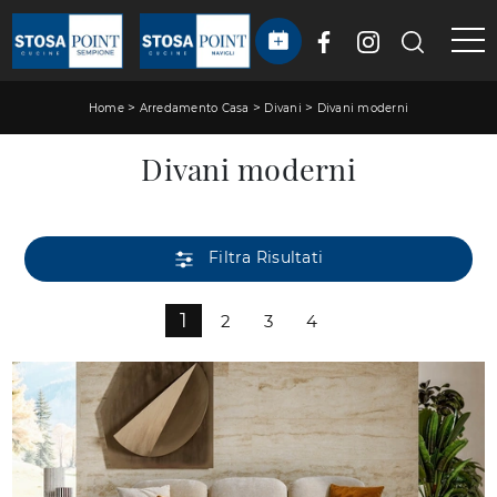
>
>
>
Home
Arredamento Casa
Divani
Divani moderni
Divani moderni
Filtra Risultati
1
2
3
4