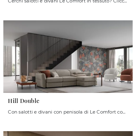
Cerchi salotti e divani Le Comfort in tessuto? Clicca e scopri di più sul modello Soho per spazi moderni.
Hill Double
Con salotti e divani con penisola di Le Comfort come il modello Hill Double in tessuto, potrai completare il tuo progetto d'arredo.