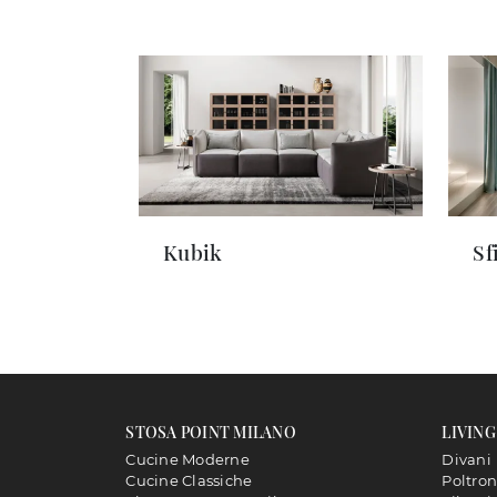
Kubik
Sf
STOSA POINT MILANO
LIVING
Cucine Moderne
Divani
Cucine Classiche
Poltro