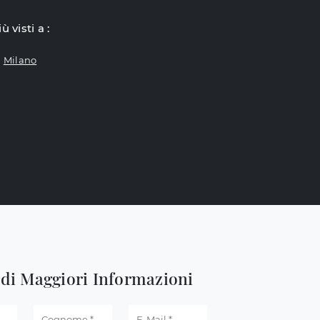
iù visti a :
Milano
edi Maggiori Informazioni