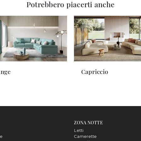
Potrebbero piacerti anche
inge
Capriccio
ZONA NOTTE
Letti
ne
Camerette