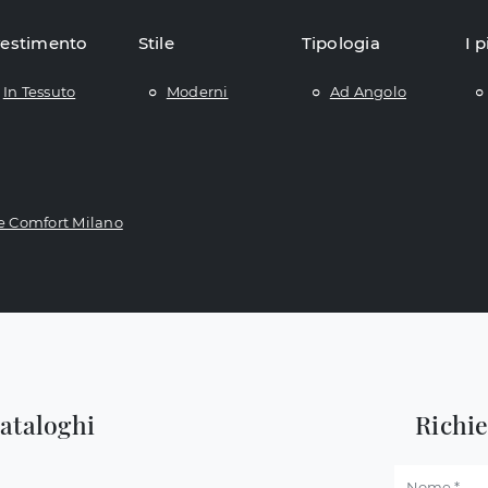
vestimento
Stile
Tipologia
I p
In Tessuto
Moderni
Ad Angolo
e Comfort Milano
cataloghi
Richi