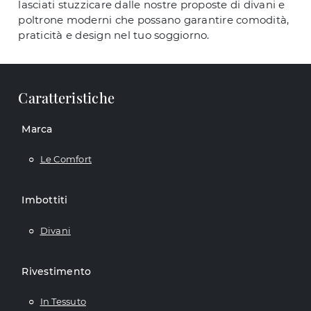
lasciati stuzzicare dalle nostre proposte di divani e
poltrone moderni che possano garantire comodità,
praticità e design nel tuo soggiorno.
Caratteristiche
Marca
Le Comfort
Imbottiti
Divani
Rivestimento
In Tessuto