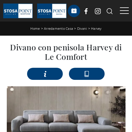
>
>
>
Home
Arredamento Casa
Divani
Harvey
Divano con penisola Harvey di
Le Comfort