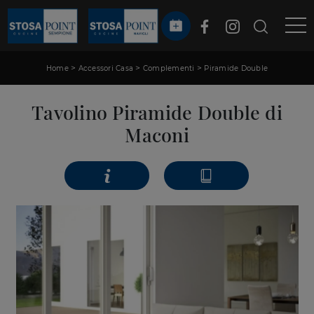
>
>
>
Home
Accessori Casa
Complementi
Piramide Double
Tavolino Piramide Double di
Maconi