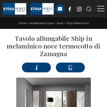
>
>
>
Home
Arredamento Casa
Tavoli
Ship Melaminico
Tavolo allungabile Ship in
melaminico noce termocotto di
Zamagna