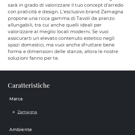
sarà in grado di valorizzare il tuo concept d'arredo
con praticità e design. L'esclusivo brand Zamagna
propone una ricca gamma di Tavoli da pranzo
allungabili, tra cui anche quelli ideali per
valorizzare al meglio locali moderni. Se vuoi
assicurarti un elevato contenuto estetico negli
spazi domestici, ma vuoi anche sfruttare bene
forma e dimensioni delle stanze, allora le nostre
soluzioni fanno per te.
Caratteristiche
Marca
Zamagna
Ambiente