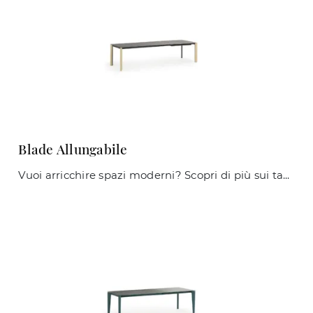
Blade Allungabile
Vuoi arricchire spazi moderni? Scopri di più sui tavoli moderni allungabili: il modello da cucina Blade Allungabile ti aspetta.