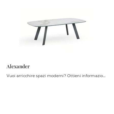
Alexander
Vuoi arricchire spazi moderni? Ottieni informazioni sui tavoli moderni fissi: il modello da pranzo Alexander ti sta aspettando.