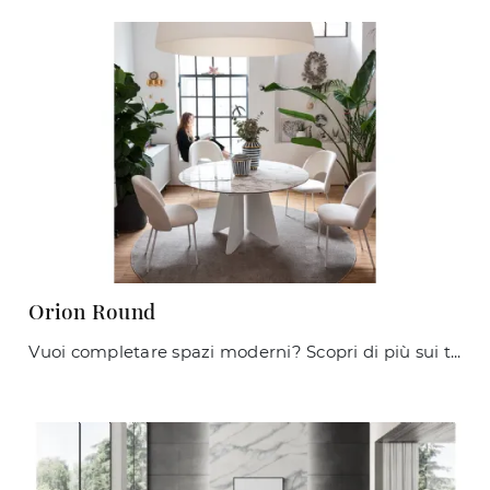
Orion Round
Vuoi completare spazi moderni? Scopri di più sui tavoli moderni fissi: il modello da pranzo Orion Round ti sta aspettando.