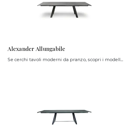
Alexander Allungabile
Se cerchi tavoli moderni da pranzo, scopri i modelli allungabili di Midj: clicca e scopri il modello Alexander Allungabile in ceramica.