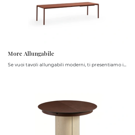
More Allungabile
Se vuoi tavoli allungabili moderni, ti presentiamo il modello da cucina in ceramica More Allungabile del brand Midj.