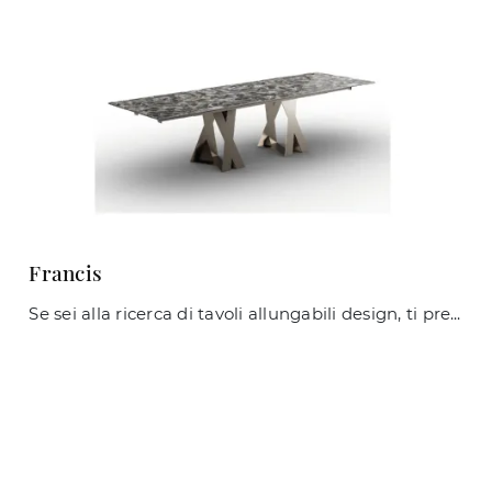
Francis
Se sei alla ricerca di tavoli allungabili design, ti presentiamo il modello da pranzo in ceramica Francis della firma Zamagna.