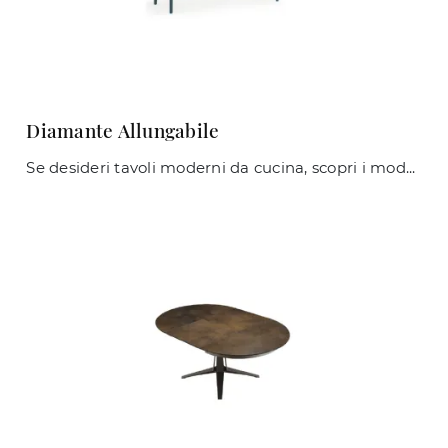
Diamante Allungabile
Se desideri tavoli moderni da cucina, scopri i modelli allungabili di Midj: clicca e scopri il modello Diamante Allungabile in ceramica.