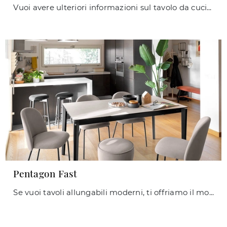
Vuoi avere ulteriori informazioni sul tavolo da cucina Baron di Connubia? Clicca e scopri di più sui modelli allungabili del brand.
Pentagon Fast
Se vuoi tavoli allungabili moderni, ti offriamo il modello da cucina in ceramica Pentagon Fast della marca Connubia.