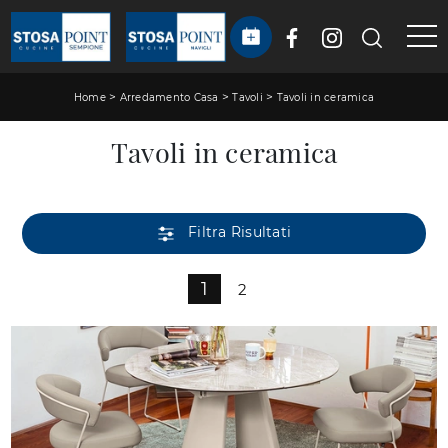
>
>
>
Home
Arredamento Casa
Tavoli
Tavoli in ceramica
Tavoli in ceramica
Filtra Risultati
1
2