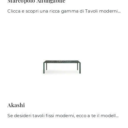
Marcopolo Allungabile
Clicca e scopri una ricca gamma di Tavoli moderni allungabili da pranzo! Il modello Marcopolo Allungabile di Midj ti attende.
Akashi
Se desideri tavoli fissi moderni, ecco a te il modello da pranzo in ceramica Akashi del brand Midj.