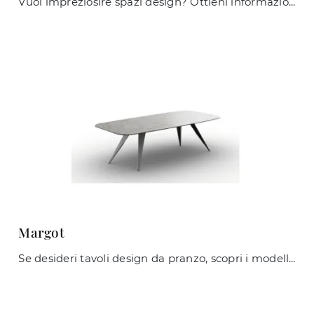
Vuoi impreziosire spazi design? Ottieni informazioni sui tavoli design fissi: il modello da pranzo Clessidra ti sta aspettando.
Margot
Se desideri tavoli design da pranzo, scopri i modelli fissi di Zamagna: clicca e scopri il modello Margot in ceramica.