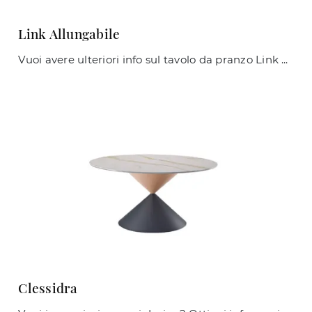
Link Allungabile
Vuoi avere ulteriori info sul tavolo da pranzo Link Allungabile di Midj? Clicca e scopri di più sui modelli allungabili della firma.
Clessidra