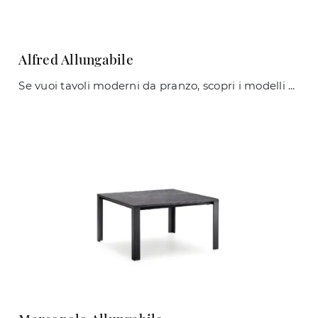
Alfred Allungabile
Se vuoi tavoli moderni da pranzo, scopri i modelli allungabili di Midj: clicca e scopri il modello Alfred Allungabile in ceramica.