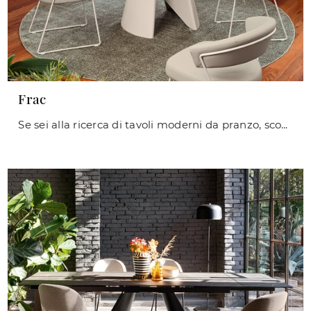
Frac
Se sei alla ricerca di tavoli moderni da pranzo, scopri i modelli allungabili di Connubia: clicca e scopri il modello Frac in ceramica.