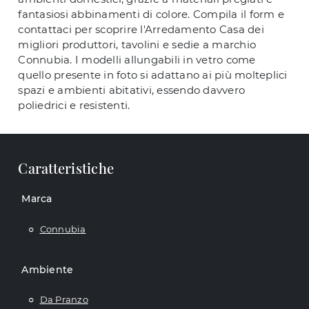
fantasiosi abbinamenti di colore. Compila il form e
contattaci per scoprire l'Arredamento Casa dei
migliori produttori, tavolini e sedie a marchio
Connubia. I modelli allungabili in vetro come
quello presente in foto si adattano ai più molteplici
spazi e ambienti abitativi, essendo davvero
poliedrici e resistenti.
Caratteristiche
Marca
Connubia
Ambiente
Da Pranzo