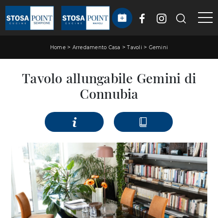
>
>
>
Home
Arredamento Casa
Tavoli
Gemini
Tavolo allungabile Gemini di
Connubia