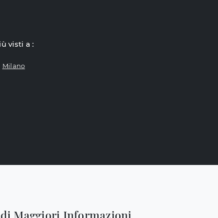
iù visti a :
Milano
edi Maggiori Informazioni