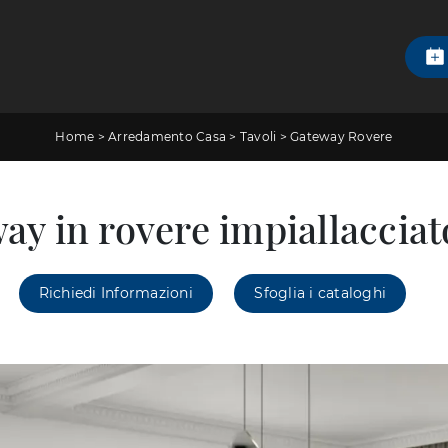
Home
>
Arredamento Casa
>
Tavoli
>
Gateway Rovere
ay in rovere impiallaccia
Richiedi Informazioni
Sfoglia i cataloghi