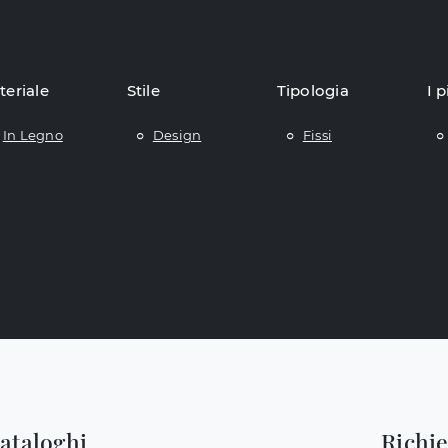
teriale
Stile
Tipologia
I p
In Legno
Design
Fissi
cataloghi
Richi