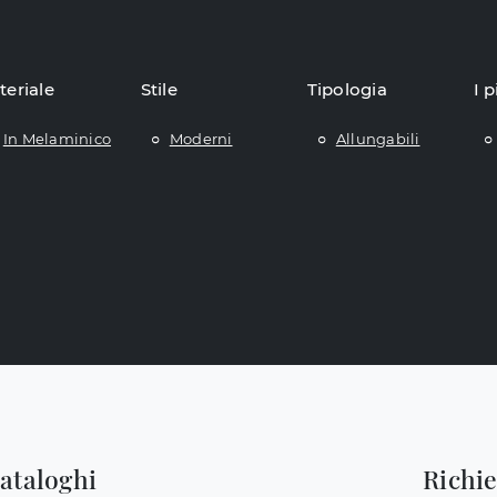
teriale
Stile
Tipologia
I p
In Melaminico
Moderni
Allungabili
cataloghi
Richi