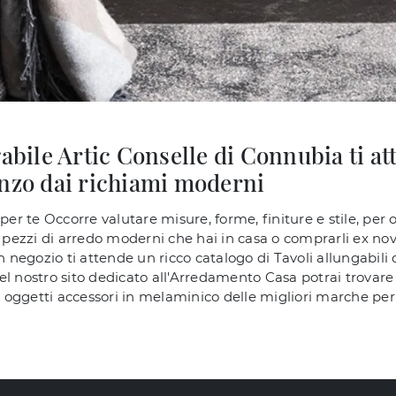
gabile Artic Conselle di Connubia ti a
anzo dai richiami moderni
per te Occorre valutare misure, forme, finiture e stile, per
i pezzi di arredo moderni che hai in casa o comprarli ex novo
n negozio ti attende un ricco catalogo di Tavoli allungabili 
l nostro sito dedicato all'Arredamento Casa potrai trovare t
e oggetti accessori in melaminico delle migliori marche per u