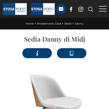
>
>
>
Home
Arredamento Casa
Sedie
Danny
Sedia Danny di Midj