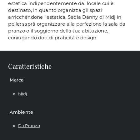
estetica indipendentemente dal locale cui è
destinato, in quanto organizza gli spazi
arricchendone l'estetica. Sedia Danny di Midj in
pelle: saprà organizzare alla perfezione la sala da
pranzo o il soggiorno della tua abitazione,
coniugando doti di praticità e design.
Caratteristiche
Marca
Midj
Ambiente
Da Pranzo