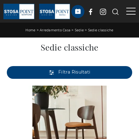
>
>
>
Home
Arredamento Casa
Sedie
Sedie classiche
Sedie classiche
Filtra Risultati