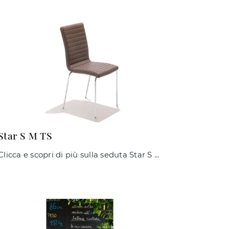
Star S M TS
Clicca e scopri di più sulla seduta Star S M TS di Midj in pelle: le più esclusive Sedie impilabili moderne ti attendono.