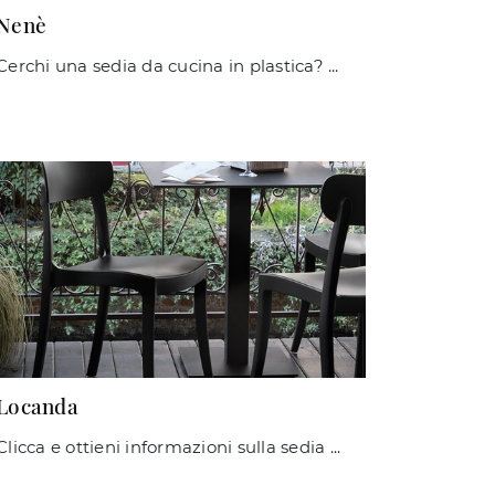
Nenè
Cerchi una sedia da cucina in plastica? Clicca e scopri il modello Nenè di Midj per ultimare i tuoi locali alla perfezione.
Locanda
Clicca e ottieni informazioni sulla sedia Locanda di Connubia in plastica: le più originali Sedie impilabili moderne ti attendono.