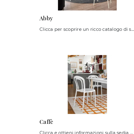
Abby
Clicca per scoprire un ricco catalogo di sedie impilabili per stanze moderne: il modello Abby di Connubia ti sta aspettando!
Caffè
Clicca e ottieni informazioni sulla sedia Caffè di Connubia in plastica: le più belle Sedie impilabili moderne ti aspettano.