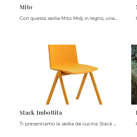
Mito
Con questa sedia Mito Midj in legno, una delle nostre sedute impilabili moderne, potrai arricchire i tuoi spazi.
Stack Imbottita
Ti presentiamo la sedia da cucina Stack Imbottita per atmosfere moderne, tra le più originali Sedie impilabili di Midj.