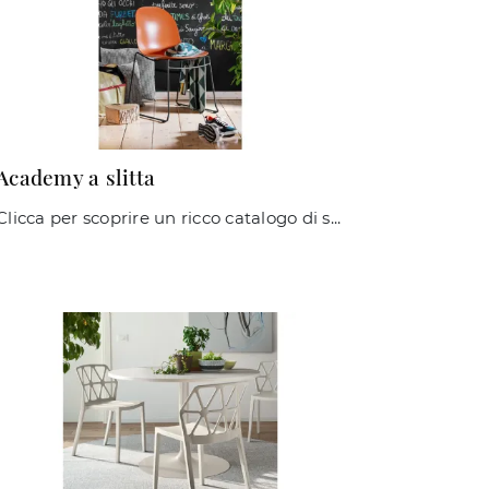
Academy a slitta
Clicca per scoprire un ricco catalogo di sedie impilabili per stanze moderne: il modello Academy a slitta di Connubia ti sta aspettando!