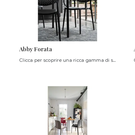
Abby Forata
Clicca per scoprire una ricca gamma di sedie impilabili per stanze moderne: il modello Abby Forata di Connubia ti sta aspettando!