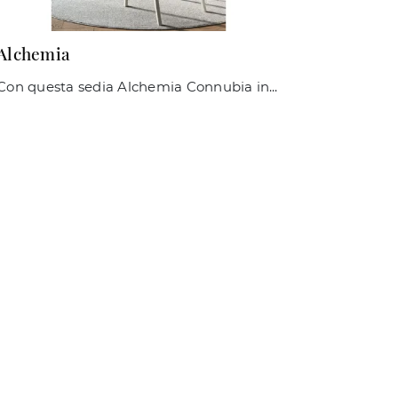
Alchemia
Con questa sedia Alchemia Connubia in plastica, una tra le nostre sedute impilabili design, potrai valorizzare i tuoi spazi.