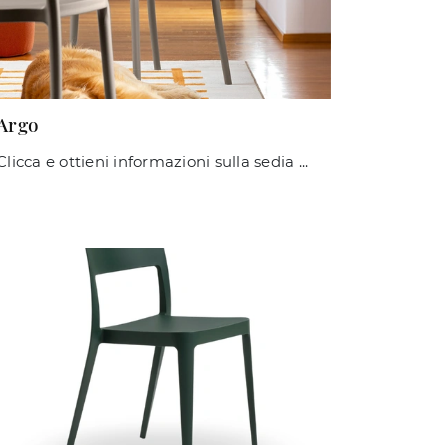
Argo
Clicca e ottieni informazioni sulla sedia Argo di Connubia in plastica: le più esclusive Sedie impilabili moderne ti attendono.