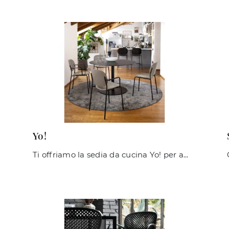
Yo!
Ti offriamo la sedia da cucina Yo! per ambientazioni moderne, tra le più originali Sedie impilabili di Connubia.