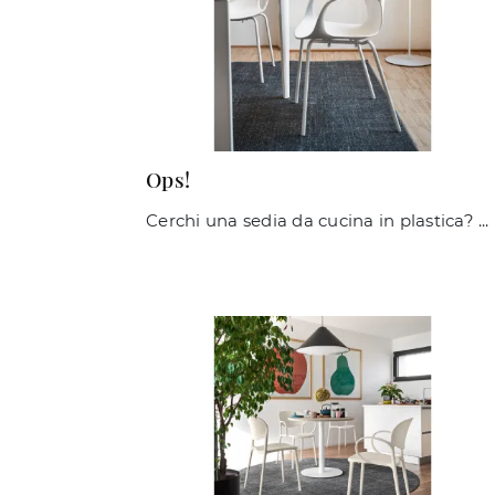
Ops!
Cerchi una sedia da cucina in plastica? Clicca e scopri il modello Ops! di Connubia per ultimare i tuoi spazi al meglio.