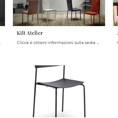
Kilt Atelier
ie impilabili di Zamagna.
Clicca e ottieni informazioni sulla sedia Kilt Atelier di Zamagna in pelle: le più belle Sedie impilabili moderne ti aspettano.