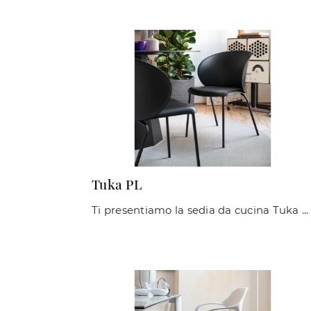
Tuka PL
Ti presentiamo la sedia da cucina Tuka PL per atmosfere moderne, tra le più esclusive Sedie impilabili di Connubia.