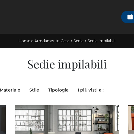
Home
>
Arredamento Casa
>
Sedie
>
Sedie impilabili
Sedie impilabili
Materiale
Stile
Tipologia
I più visti a :