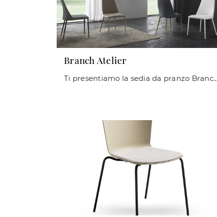
Branch Atelier
Ti presentiamo la sedia da pranzo Branch Atelier per ambientazioni moderne, tra le più originali Sed