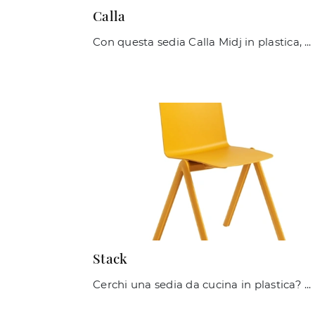
Calla
Con questa sedia Calla Midj in plastica, una delle nostre sedute impilabili moderne, potrai valorizzare i tuoi spazi.
Stack
Cerchi una sedia da cucina in plastica? Clicca e scopri il modello Stack di Midj per ultimare i tuoi locali ottimamente.