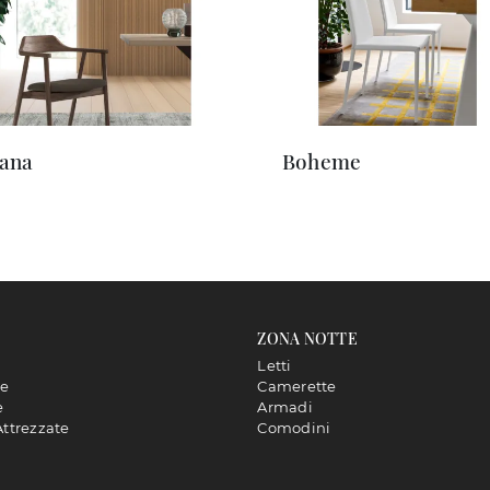
ana
Boheme
ZONA NOTTE
Letti
ne
Camerette
e
Armadi
Attrezzate
Comodini