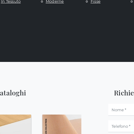
In Tessuto
Moderne
Fisse
cataloghi
Richi