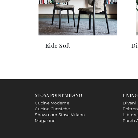
Eide Soft
Di
STOSA POINT MILANO
LIVING
Cucine Moderne
Divani
Cucine Classiche
Poltro
Showroom Stosa Milano
Libreri
Magazine
Pareti 