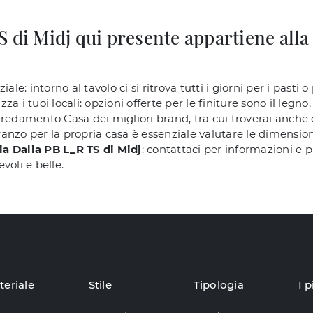
 di Midj qui presente appartiene alla 
ale: intorno al tavolo ci si ritrova tutti i giorni per i pasti
zza i tuoi locali: opzioni offerte per le finiture sono il legno,
redamento Casa dei migliori brand, tra cui troverai anche d
zo per la propria casa è essenziale valutare le dimensioni, l
ia Dalia PB L_R TS di Midj
: contattaci per informazioni e p
voli e belle.
teriale
Stile
Tipologia
I p