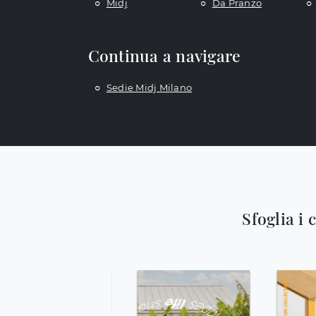
Midj
Da Pranzo
Continua a navigare
Sedie Midj Milano
Sfoglia i 