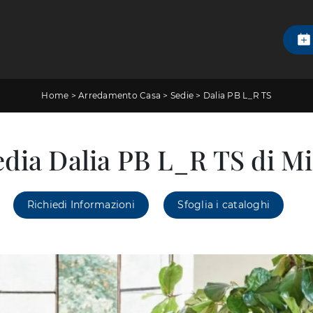
Home
>
Arredamento Casa
>
Sedie
>
Dalia PB L_R TS
edia Dalia PB L_R TS di Mi
Richiedi Informazioni
Sfoglia i cataloghi