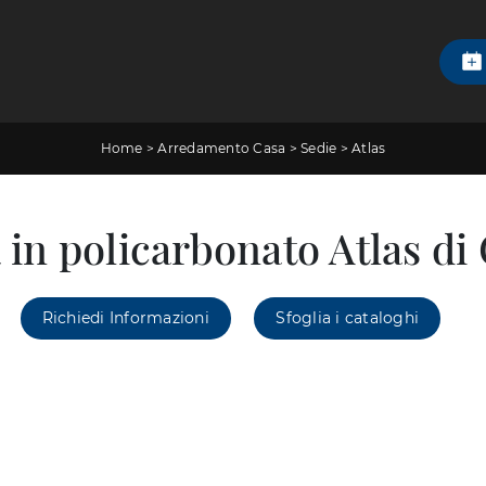
Home
>
Arredamento Casa
>
Sedie
>
Atlas
 in policarbonato Atlas d
Richiedi Informazioni
Sfoglia i cataloghi