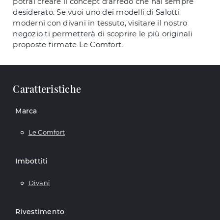
potrai creare il concept d'arredo che hai sempre
desiderato. Se vuoi uno dei modelli di Salotti
moderni con divani in tessuto, visitare il nostro
negozio ti permetterà di scoprire le più originali
proposte firmate Le Comfort.
Caratteristiche
Marca
Le Comfort
Imbottiti
Divani
Rivestimento