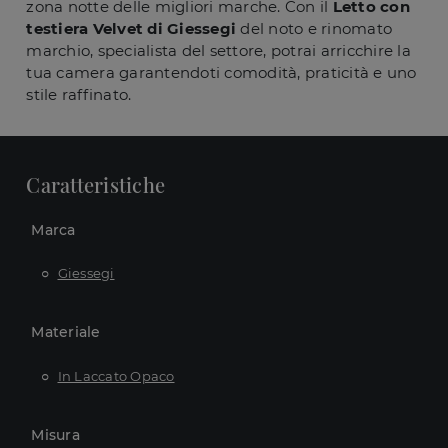
zona notte delle migliori marche. Con il
Letto con
testiera Velvet di Giessegi
del noto e rinomato
marchio, specialista del settore, potrai arricchire la
tua camera garantendoti comodità, praticità e uno
stile raffinato.
Caratteristiche
Marca
Giessegi
Materiale
In Laccato Opaco
Misura