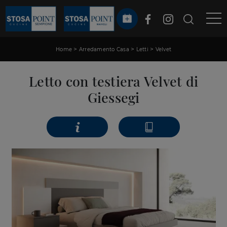
>
>
>
Home
Arredamento Casa
Letti
Velvet
Letto con testiera Velvet di
Giessegi