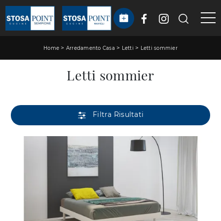
>
>
>
Home
Arredamento Casa
Letti
Letti sommier
Letti sommier
Filtra Risultati