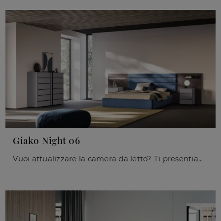
Giako Night 06
Vuoi attualizzare la camera da letto? Ti presentiamo il letto in tessuto Giako Night 06 di Orme per spazi moderni.