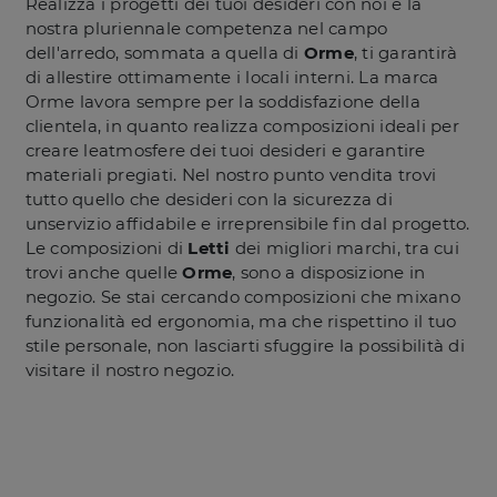
Realizza i progetti dei tuoi desideri con noi e la
nostra pluriennale competenza nel campo
dell'arredo, sommata a quella di
Orme
, ti garantirà
di allestire ottimamente i locali interni. La marca
Orme lavora sempre per la soddisfazione della
clientela, in quanto realizza composizioni ideali per
creare leatmosfere dei tuoi desideri e garantire
materiali pregiati. Nel nostro punto vendita trovi
tutto quello che desideri con la sicurezza di
unservizio affidabile e irreprensibile fin dal progetto.
Le composizioni di
Letti
dei migliori marchi, tra cui
trovi anche quelle
Orme
, sono a disposizione in
negozio. Se stai cercando composizioni che mixano
funzionalità ed ergonomia, ma che rispettino il tuo
stile personale, non lasciarti sfuggire la possibilità di
visitare il nostro negozio.