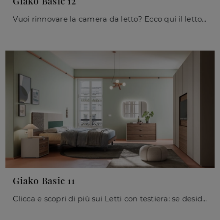
Giako Basic 12
Vuoi rinnovare la camera da letto? Ecco qui il letto in melaminico Giako Basic 12 di Orme per spazi moderni.
Giako Basic 11
Clicca e scopri di più sui Letti con testiera: se desideri modelli matrimoniali moderni, il modello Giako Basic 11 Orme fa per te.