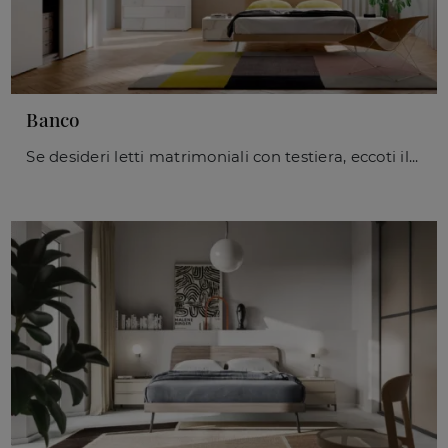
Banco
Se desideri letti matrimoniali con testiera, eccoti il modello Banco in melaminico per valorizzare la zona notte.