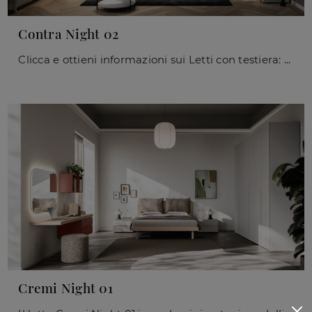
Contra Night 02
Clicca e ottieni informazioni sui Letti con testiera: se desideri modelli matrimoniali moderni, il modello Contra Night 02 Orme fa per te.
Cremi Night 01