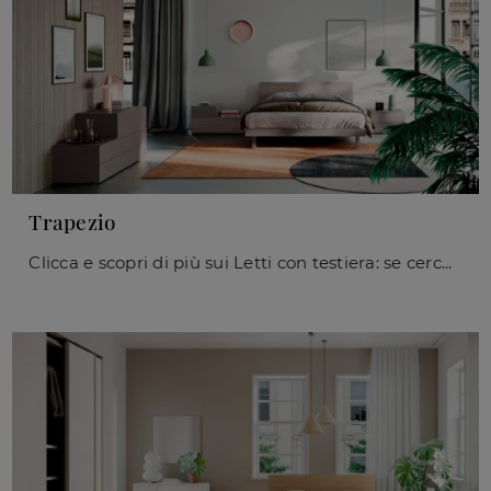
Trapezio
Clicca e scopri di più sui Letti con testiera: se cerchi modelli matrimoniali moderni, il modello Trapezio Orme fa per te.