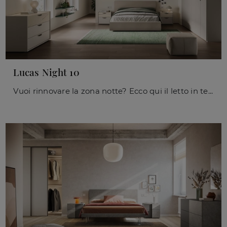
Lucas Night 10
Vuoi rinnovare la zona notte? Ecco qui il letto in tessuto Lucas Night 10 di Orme per spazi moderni.