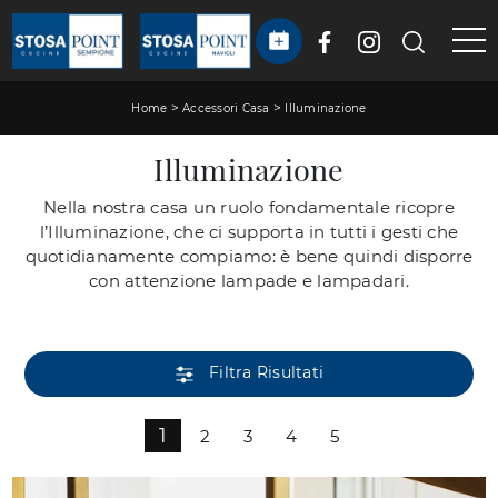
>
>
Home
Accessori Casa
Illuminazione
Illuminazione
Nella nostra casa un ruolo fondamentale ricopre
l’Illuminazione, che ci supporta in tutti i gesti che
quotidianamente compiamo: è bene quindi disporre
con attenzione lampade e lampadari.
Filtra Risultati
1
2
3
4
5