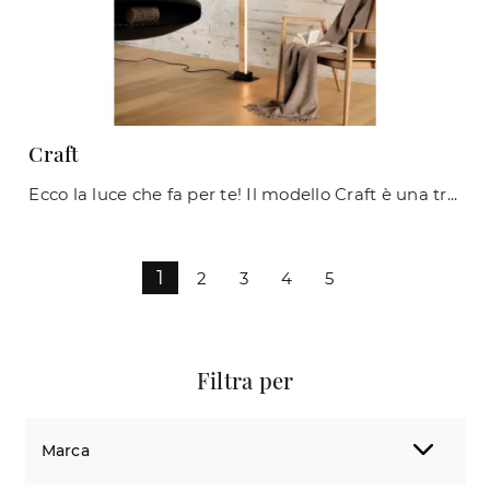
Craft
Ecco la luce che fa per te! Il modello Craft è una tra le nostre lampade da terra di Ideal Lux.
1
2
3
4
5
Filtra per
Marca