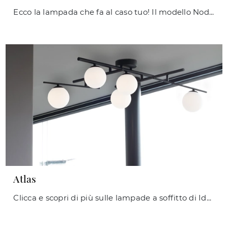
Ecco la lampada che fa al caso tuo! Il modello Nodi è una delle nostre lampade a soffitto di Ideal Lux.
Atlas
Clicca e scopri di più sulle lampade a soffitto di Ideal Lux: il modello Atlas in metallo ti sta aspettando!