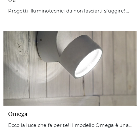
Progetti illuminotecnici da non lasciarti sfuggire! Ti presentiamo la lampada da parete Oz di Ideal Lux.
Omega
Ecco la luce che fa per te! Il modello Omega è una delle nostre lampade da esterni di Ideal Lux.