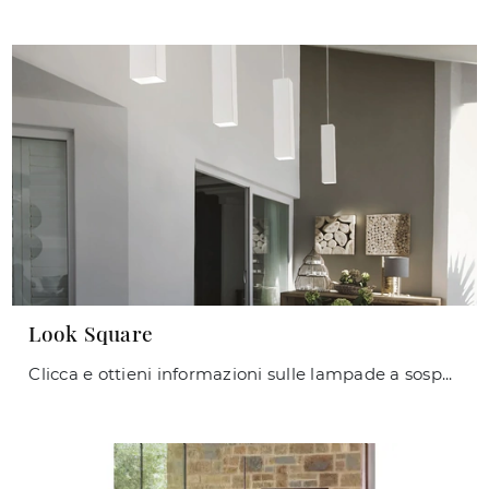
Look Square
Clicca e ottieni informazioni sulle lampade a sospensione di Ideal Lux: il modello Look Square in metallo ti sta aspettando!