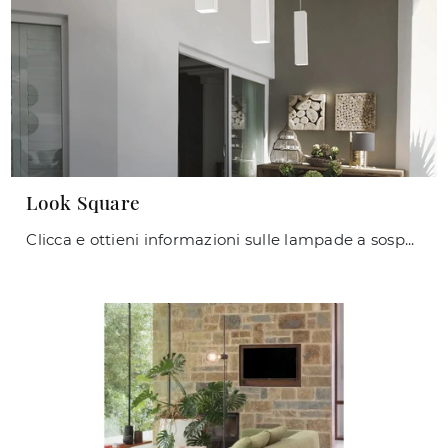
Look Square
Clicca e ottieni informazioni sulle lampade a sospensione di Ideal Lux: il modello Look Square in metallo ti sta aspettando!