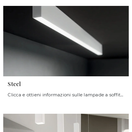
Steel
Clicca e ottieni informazioni sulle lampade a soffitto di Ideal Lux: il modello Steel in metallo ti sta aspettando!