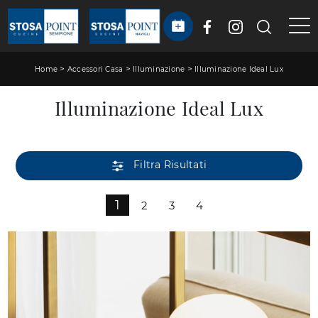
>
>
>
Home
Accessori Casa
Illuminazione
Illuminazione Ideal Lux
Illuminazione Ideal Lux
Filtra Risultati
1
2
3
4