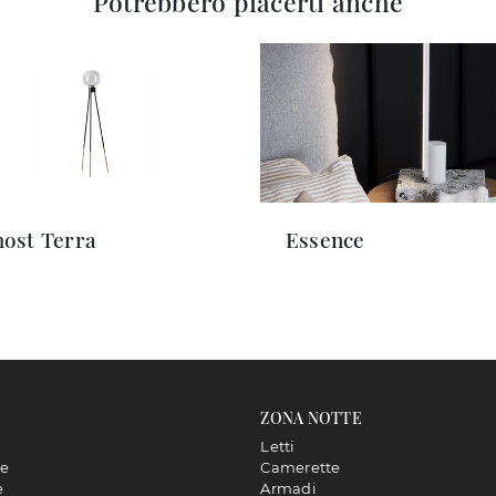
Potrebbero piacerti anche
ost Terra
Essence
ZONA NOTTE
Letti
ne
Camerette
e
Armadi