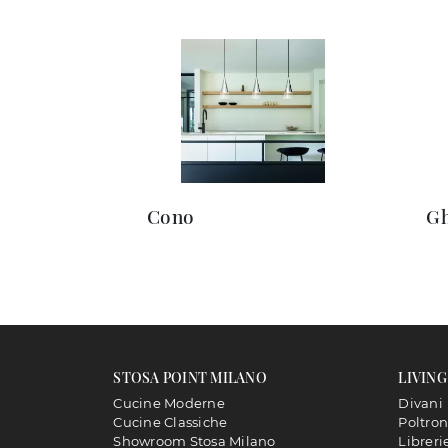
Cono
Gh
STOSA POINT MILANO
LIVING
Cucine Moderne
Divani
Cucine Classiche
Poltro
Showroom Stosa Milano
Libreri