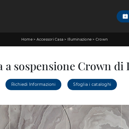
Home
>
Accessori Casa
>
Illuminazione
>
Crown
a sospensione Crown di 
Richiedi Informazioni
Sfoglia i cataloghi