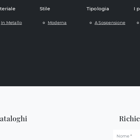
teriale
Stile
Tipologia
I p
In Metallo
Moderna
A Sospensione
cataloghi
Richi