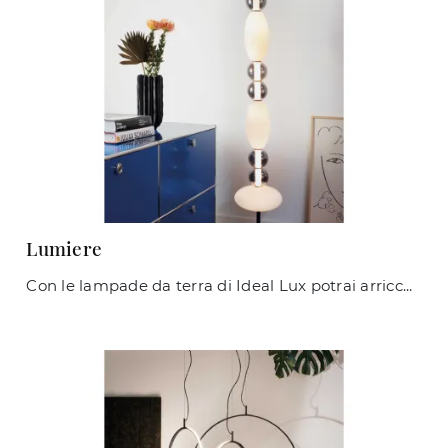
Lumiere
Con le lampade da terra di Ideal Lux potrai arricchire i tuoi spazi: clicca e scopri l'Illuminazione design Lumiere!