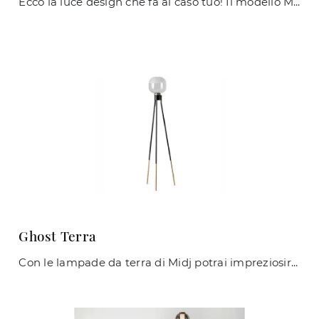
Ecco la luce design che fa al caso tuo! Il modello Mug Sospensione è una tra le nostre lampade a sospensione di Midj.
Ghost Terra
Con le lampade da terra di Midj potrai impreziosire i tuoi locali: clicca e scopri l'Illuminazione design Ghost Terra!