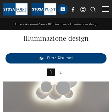
>
>
>
Home
Accessori Casa
Illuminazione
Illuminazione design
Illuminazione design
Filtra Risultati
1
2