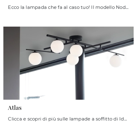
Ecco la lampada che fa al caso tuo! Il modello Nodi è una delle nostre lampade a soffitto di Ideal Lux.
Atlas
Clicca e scopri di più sulle lampade a soffitto di Ideal Lux: il modello Atlas in metallo ti sta aspettando!