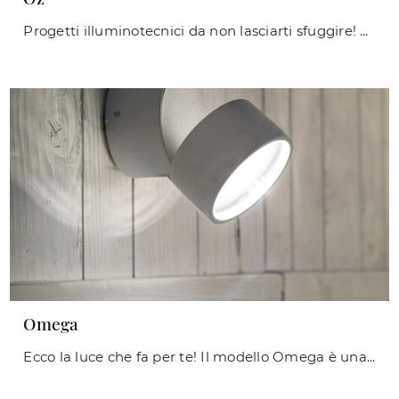
Progetti illuminotecnici da non lasciarti sfuggire! Ti presentiamo la lampada da parete Oz di Ideal Lux.
Omega
Ecco la luce che fa per te! Il modello Omega è una delle nostre lampade da esterni di Ideal Lux.