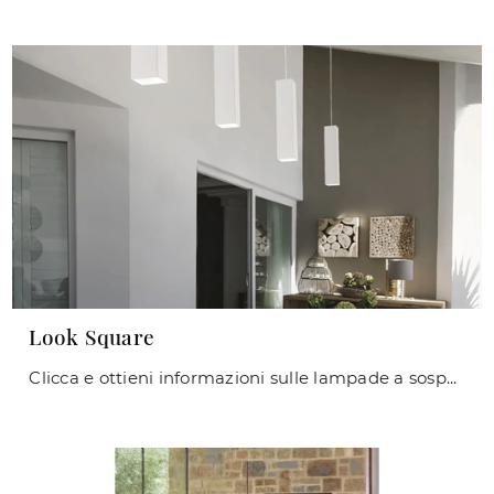
Look Square
Clicca e ottieni informazioni sulle lampade a sospensione di Ideal Lux: il modello Look Square in metallo ti sta aspettando!