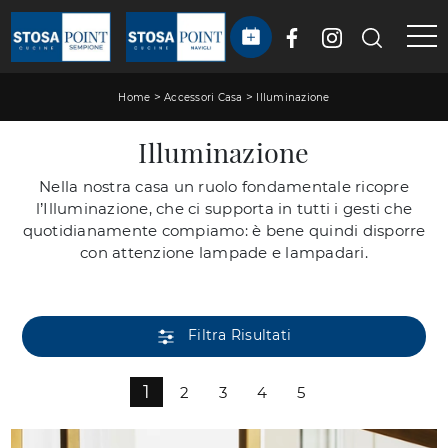
>
>
Home
Accessori Casa
Illuminazione
Illuminazione
Nella nostra casa un ruolo fondamentale ricopre
l’Illuminazione, che ci supporta in tutti i gesti che
quotidianamente compiamo: è bene quindi disporre
con attenzione lampade e lampadari.
Filtra Risultati
1
2
3
4
5