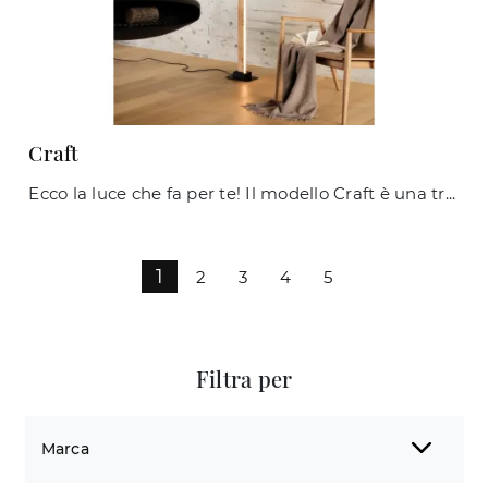
Craft
Ecco la luce che fa per te! Il modello Craft è una tra le nostre lampade da terra di Ideal Lux.
1
2
3
4
5
Filtra per
Marca