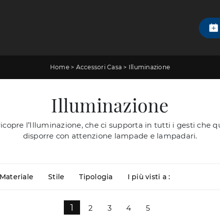
Home
>
Accessori Casa
>
Illuminazione
Illuminazione
icopre l’Illuminazione, che ci supporta in tutti i gesti c
disporre con attenzione lampade e lampadari.
Materiale
Stile
Tipologia
I più visti a :
1
2
3
4
5