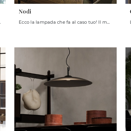
Nodi
ti sta aspettando!
Ecco la lampada che fa al caso tuo! Il modello Nodi è una delle nostre lampade a soffitto di Ideal Lux.