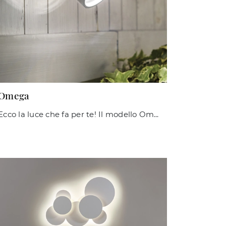
Omega
Ecco la luce che fa per te! Il modello Omega è una delle nostre lampade da esterni di Ideal Lux.