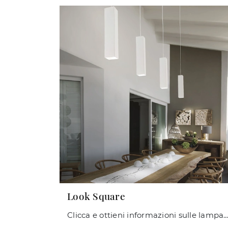
Look Square
Clicca e ottieni informazioni sulle lampade a sospensione di Ideal Lux: il modello Look Square in metallo ti sta aspetta