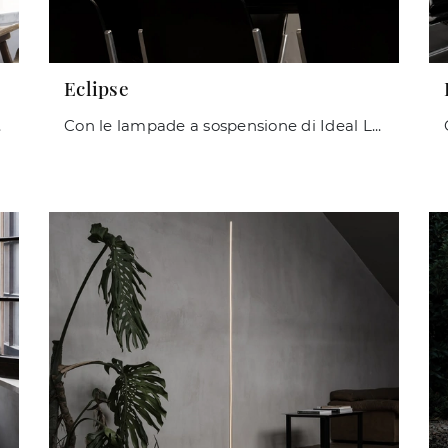
Eclipse
poniamo.
Con le lampade a sospensione di Ideal Lux potrai valorizzare i tuoi spazi: clicca e scopri Eclipse!