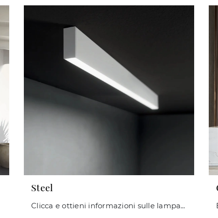
Steel
ndo!
Clicca e ottieni informazioni sulle lampade a soffitto di Ideal Lux: il modello Steel in metallo ti sta aspettando!