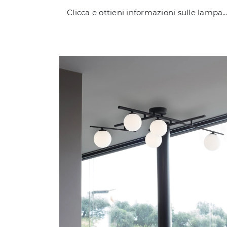
Clicca e ottieni informazioni sulle lampade a sospensione di Ideal Lux: il modello Dorica in policarbonato ti sta aspetta