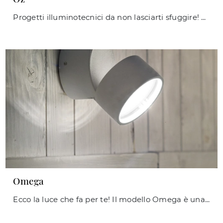
Progetti illuminotecnici da non lasciarti sfuggire! Ti presentiamo la lampada da parete Oz di Ideal Lux.
Omega
Ecco la luce che fa per te! Il modello Omega è una delle nostre lampade da esterni di Ideal Lux.