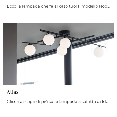
Ecco la lampada che fa al caso tuo! Il modello Nodi è una delle nostre lampade a soffitto di Ideal Lux.
Atlas
Clicca e scopri di più sulle lampade a soffitto di Ideal Lux: il modello Atlas in metallo ti sta aspettando!