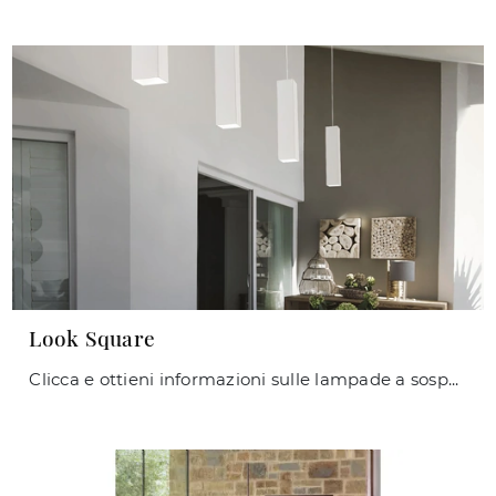
Look Square
Clicca e ottieni informazioni sulle lampade a sospensione di Ideal Lux: il modello Look Square in metallo ti sta aspettando!