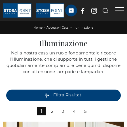
>
>
Home
Accessori Casa
Illuminazione
Illuminazione
Nella nostra casa un ruolo fondamentale ricopre
l’Illuminazione, che ci supporta in tutti i gesti che
quotidianamente compiamo: è bene quindi disporre
con attenzione lampade e lampadari.
Filtra Risultati
1
2
3
4
5