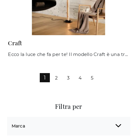
Craft
Ecco la luce che fa per te! Il modello Craft è una tra le nostre lampade da terra di Ideal Lux.
1
2
3
4
5
Filtra per
Marca