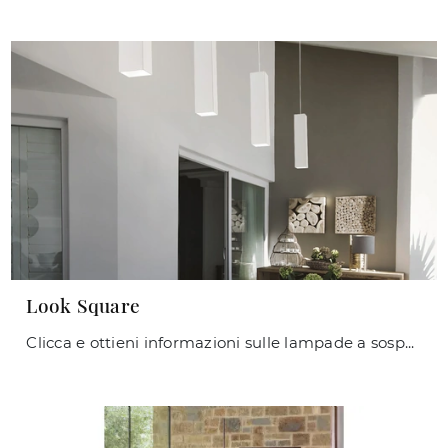
Look Square
Clicca e ottieni informazioni sulle lampade a sospensione di Ideal Lux: il modello Look Square in metallo ti sta aspettando!