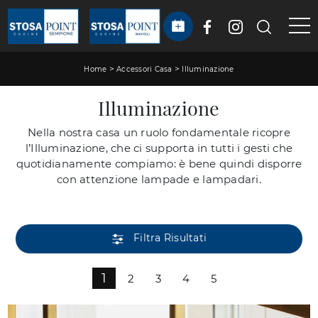
>
>
Home
Accessori Casa
Illuminazione
Illuminazione
Nella nostra casa un ruolo fondamentale ricopre
l’Illuminazione, che ci supporta in tutti i gesti che
quotidianamente compiamo: è bene quindi disporre
con attenzione lampade e lampadari.
Filtra Risultati
1
2
3
4
5