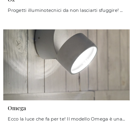
Progetti illuminotecnici da non lasciarti sfuggire! Ti presentiamo la lampada da parete Oz di Ideal Lux.
Omega
Ecco la luce che fa per te! Il modello Omega è una delle nostre lampade da esterni di Ideal Lux.