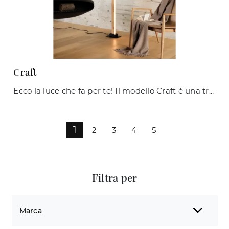
Craft
Ecco la luce che fa per te! Il modello Craft è una tra le nostre lampade da terra di Ideal Lux.
1
2
3
4
5
Filtra per
Marca