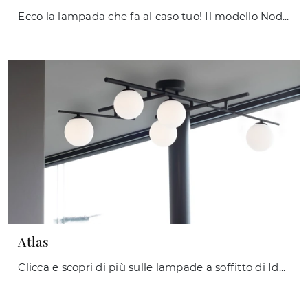
Ecco la lampada che fa al caso tuo! Il modello Nodi è una delle nostre lampade a soffitto di Ideal Lux.
Atlas
Clicca e scopri di più sulle lampade a soffitto di Ideal Lux: il modello Atlas in metallo ti sta aspettando!