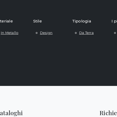
teriale
Stile
Tipologia
I p
In Metallo
Design
Da Terra
cataloghi
Richi