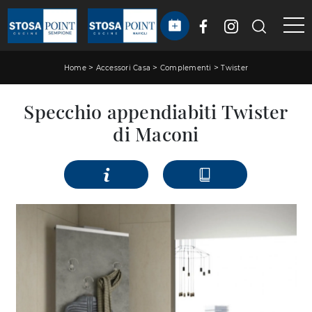
>
>
>
Home
Accessori Casa
Complementi
Twister
Specchio appendiabiti Twister
di Maconi