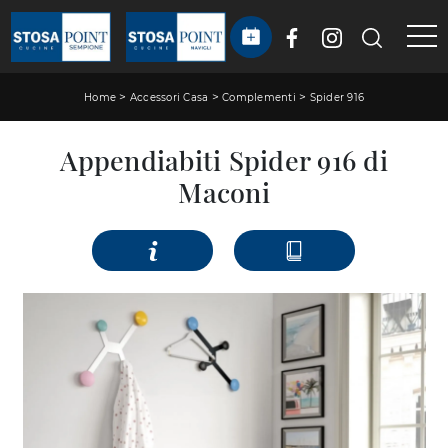
>
>
>
Home
Accessori Casa
Complementi
Spider 916
Appendiabiti Spider 916 di
Maconi