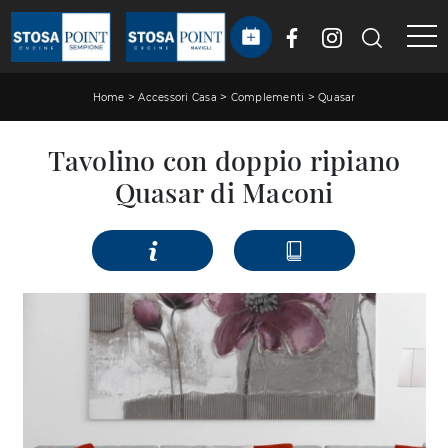
>
>
>
Home
Accessori Casa
Complementi
Quasar
Tavolino con doppio ripiano
Quasar di Maconi