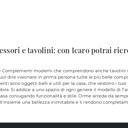
sori e tavolini: con Icaro potrai ricr
e di Complementi moderni che comprendono anche tavolini in
vuol dire visionare in prima persona tutte le più belle com
nti sono oggetti belli e utili per la casa, che vestono i tuoi
bile. Si addice a uno spazio di ogni genere il modello di Tav
 casa coniugando funzionalità e stile. Orme arreda da sempr
'insieme una bellezza inimitabile e li rendono completame