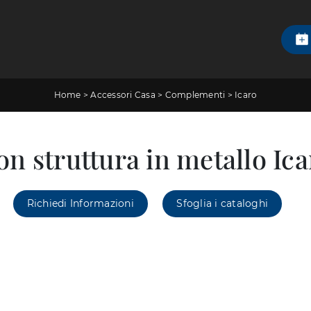
Home
>
Accessori Casa
>
Complementi
>
Icaro
on struttura in metallo Ic
Richiedi Informazioni
Sfoglia i cataloghi