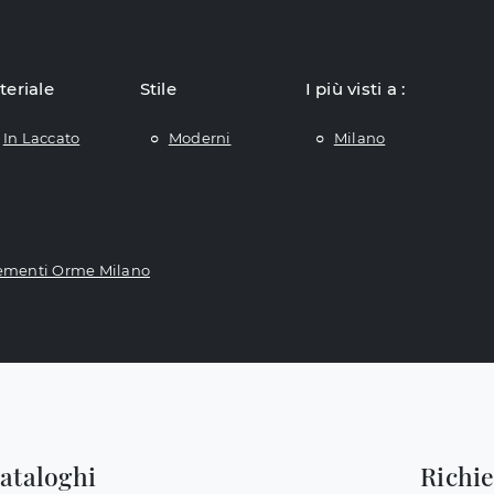
teriale
Stile
I più visti a :
In Laccato
Moderni
Milano
menti Orme Milano
cataloghi
Richi