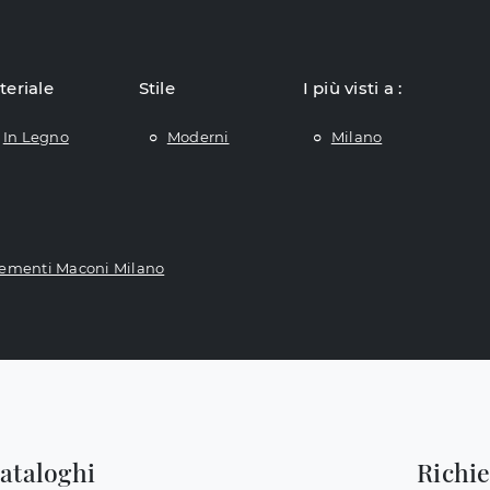
teriale
Stile
I più visti a :
In Legno
Moderni
Milano
ementi Maconi Milano
cataloghi
Richi