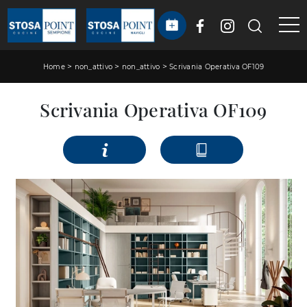
>
>
>
Home
non_attivo
non_attivo
Scrivania Operativa OF109
Scrivania Operativa OF109